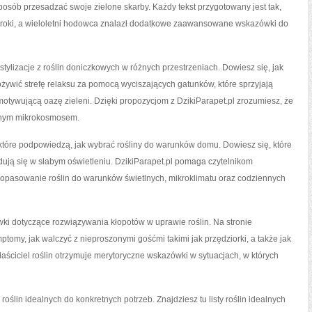
 sposób przesadzać swoje zielone skarby. Każdy tekst przygotowany jest tak,
 kroki, a wieloletni hodowca znalazł dodatkowe zaawansowane wskazówki do
stylizacje z roślin doniczkowych w różnych przestrzeniach. Dowiesz się, jak
ożywić strefę relaksu za pomocą wyciszających gatunków, które sprzyjają
otywującą oazę zieleni. Dzięki propozycjom z DzikiParapet.pl zrozumiesz, że
lonym mikrokosmosem.
, które podpowiedzą, jak wybrać rośliny do warunków domu. Dowiesz się, które
jdują się w słabym oświetleniu. DzikiParapet.pl pomaga czytelnikom
dopasowanie roślin do warunków świetlnych, mikroklimatu oraz codziennych
wki dotyczące rozwiązywania kłopotów w uprawie roślin. Na stronie
tomy, jak walczyć z nieproszonymi gośćmi takimi jak przędziorki, a także jak
aściciel roślin otrzymuje merytoryczne wskazówki w sytuacjach, w których
oślin idealnych do konkretnych potrzeb. Znajdziesz tu listy roślin idealnych