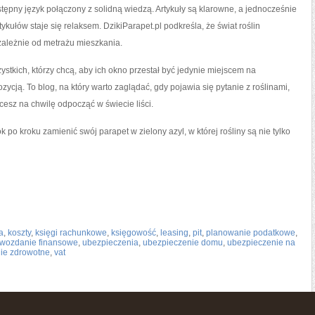
tępny język połączony z solidną wiedzą. Artykuły są klarowne, a jednocześnie
ykułów staje się relaksem. DzikiParapet.pl podkreśla, że świat roślin
zależnie od metrażu mieszkania.
ystkich, którzy chcą, aby ich okno przestał być jedynie miejscem na
ycją. To blog, na który warto zaglądać, gdy pojawia się pytanie z roślinami,
hcesz na chwilę odpocząć w świecie liści.
k po kroku zamienić swój parapet w zielony azyl, w której rośliny są nie tylko
a
,
koszty
,
księgi rachunkowe
,
księgowość
,
leasing
,
pit
,
planowanie podatkowe
,
wozdanie finansowe
,
ubezpieczenia
,
ubezpieczenie domu
,
ubezpieczenie na
ie zdrowotne
,
vat