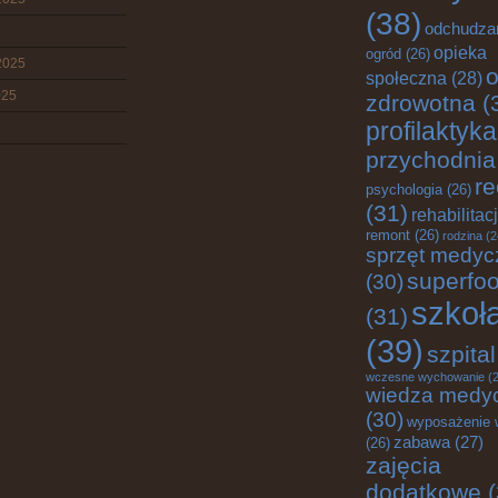
(38)
odchudza
opieka
ogród
(26)
2025
o
społeczna
(28)
025
zdrowotna
(
profilaktyka
przychodnia
re
psychologia
(26)
(31)
rehabilitac
remont
(26)
rodzina
(2
sprzęt medyc
superfo
(30)
szkoł
(31)
(39)
szpital
wczesne wychowanie
(2
wiedza medy
(30)
wyposażenie 
zabawa
(27)
(26)
zajęcia
dodatkowe
(