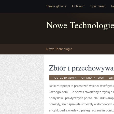
Strona główna
Archiwum
Spis Treści
Ta
Nowe Technologi
Nowe Technologie
Zbiór i przechowywa
POSTED BY ADMIN
ON GRU - 4 - 2025
WI
DzikiParapet.pl to przestrzeń w sieci, w który
każdego domu. To serwis stworzony z myślą o l
pomysłów i praktycznych porad. Na DzikiParapet
przeżyły, ale naprawdę rozkwitły w domowych
encyklopedia wiedzy o pielęgnacji roślin donic