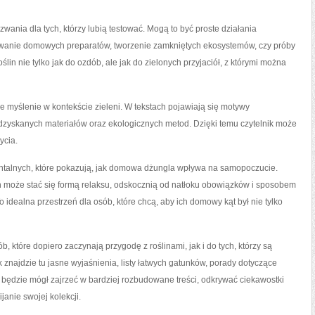
zwania dla tych, którzy lubią testować. Mogą to być proste działania
towanie domowych preparatów, tworzenie zamkniętych ekosystemów, czy próby
ślin nie tylko jak do ozdób, ale jak do zielonych przyjaciół, z którymi można
 myślenie w kontekście zieleni. W tekstach pojawiają się motywy
zyskanych materiałów oraz ekologicznych metod. Dzięki temu czytelnik może
ycia.
ntalnych, które pokazują, jak domowa dżungla wpływa na samopoczucie.
lin może stać się formą relaksu, odskocznią od natłoku obowiązków i sposobem
idealna przestrzeń dla osób, które chcą, aby ich domowy kąt był nie tylko
, które dopiero zaczynają przygodę z roślinami, jak i do tych, którzy są
najdzie tu jasne wyjaśnienia, listy łatwych gatunków, porady dotyczące
ędzie mógł zajrzeć w bardziej rozbudowane treści, odkrywać ciekawostki
anie swojej kolekcji.