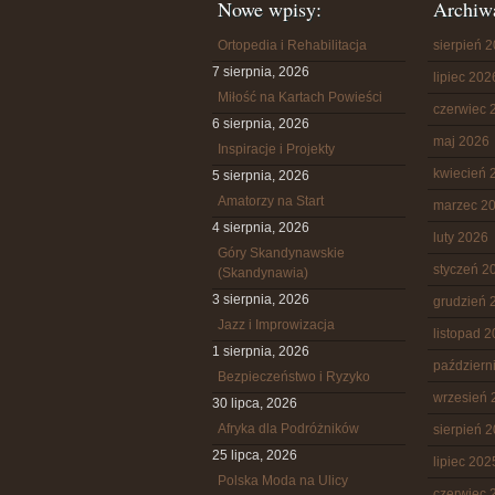
Nowe wpisy:
Archiw
Ortopedia i Rehabilitacja
sierpień 
7 sierpnia, 2026
lipiec 202
Miłość na Kartach Powieści
czerwiec 
6 sierpnia, 2026
maj 2026
Inspiracje i Projekty
kwiecień 
5 sierpnia, 2026
Amatorzy na Start
marzec 2
4 sierpnia, 2026
luty 2026
Góry Skandynawskie
styczeń 2
(Skandynawia)
3 sierpnia, 2026
grudzień 
Jazz i Improwizacja
listopad 
1 sierpnia, 2026
październ
Bezpieczeństwo i Ryzyko
wrzesień 
30 lipca, 2026
Afryka dla Podróżników
sierpień 
25 lipca, 2026
lipiec 202
Polska Moda na Ulicy
czerwiec 