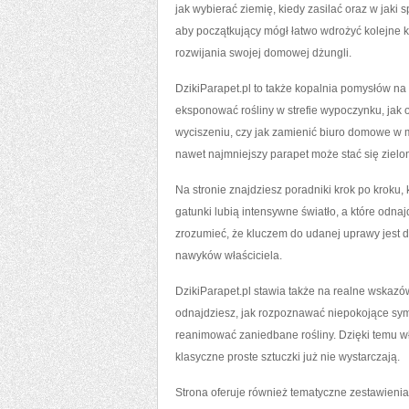
jak wybierać ziemię, kiedy zasilać oraz w jaki
aby początkujący mógł łatwo wdrożyć kolejne
rozwijania swojej domowej dżungli.
DzikiParapet.pl to także kopalnia pomysłów na 
eksponować rośliny w strefie wypoczynku, jak 
wyciszeniu, czy jak zamienić biuro domowe w m
nawet najmniejszy parapet może stać się zie
Na stronie znajdziesz poradniki krok po kroku
gatunki lubią intensywne światło, a które odna
zrozumieć, że kluczem do udanej uprawy jest 
nawyków właściciela.
DzikiParapet.pl stawia także na realne wskazó
odnajdziesz, jak rozpoznawać niepokojące symp
reanimować zaniedbane rośliny. Dzięki temu wł
klasyczne proste sztuczki już nie wystarczają.
Strona oferuje również tematyczne zestawienia r