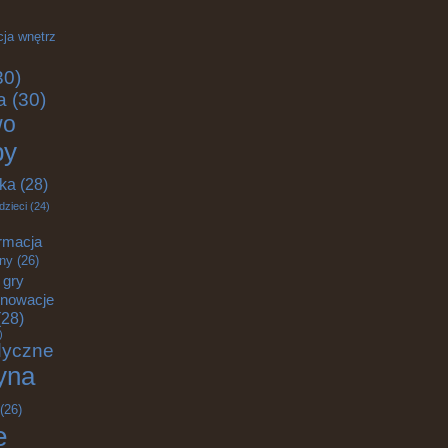
cja wnętrz
30)
a
(30)
wo
by
yka
(28)
dzieci
(24)
rmacja
zny
(26)
gry
nnowacje
28)
)
dyczne
yna
(26)
e