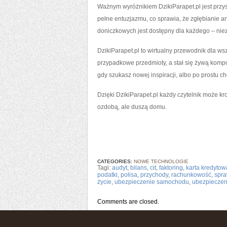
Ważnym wyróżnikiem DzikiParapet.pl jest przys
pełne entuzjazmu, co sprawia, że zgłębianie art
doniczkowych jest dostępny dla każdego – nie
DzikiParapet.pl to wirtualny przewodnik dla wsz
przypadkowe przedmioty, a stał się żywą kompoz
gdy szukasz nowej inspiracji, albo po prostu c
Dzięki DzikiParapet.pl każdy czytelnik może kro
ozdobą, ale duszą domu.
CATEGORIES:
NOWE TECHNOLOGIE
Tagi:
audyt
,
bilans
,
cit
,
faktoring
,
karta kredytow
podatki
,
polisa
,
przychody
,
rachunkowość
,
spra
życie
,
ubezpieczenie samochodu
,
ubezpieczen
Comments are closed.