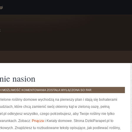
gi
e
nie nasion
ZBIÓR
TH
MOŻLIWOŚĆ KOMENTOWANIA
ZOSTAŁA WYŁĄCZONA
SO FAR
I
PRZECHOWYWANIE
m zielone rośliny domowe wychodzą na pierwszy plan i stają się bohaterami
NASION
udziach, które chcą zamienić swój okienny kąt w zieloną oazę, pełną
.pl odkryjesz wszystko, czego potrzebujesz, aby Twoje rośliny nie tylko
 warunkach. Zobacz:
Pnącza
i Kwiaty domowe. Strona DzikiParapet.pl to
zkowych. Znajdziesz tu rozbudowane teksty opisujące, jak podlewać rośliny,