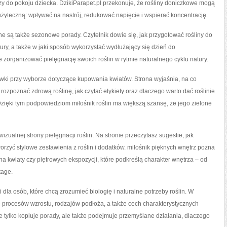
y do pokoju dziecka. DzikiParapet.pl przekonuje, że rośliny doniczkowe mogą
e użyteczną: wpływać na nastrój, redukować napięcie i wspierać koncentrację.
ne są także sezonowe porady. Czytelnik dowie się, jak przygotować rośliny do
ury, a także w jaki sposób wykorzystać wydłużający się dzień do
zorganizować pielęgnację swoich roślin w rytmie naturalnego cyklu natury.
wki przy wyborze dotyczące kupowania kwiatów. Strona wyjaśnia, na co
zpoznać zdrową roślinę, jak czytać etykiety oraz dlaczego warto dać roślinie
zięki tym podpowiedziom miłośnik roślin ma większą szansę, że jego zielone
zualnej strony pielęgnacji roślin. Na stronie przeczytasz sugestie, jak
 tworzyć stylowe zestawienia z roślin i dodatków. miłośnik pięknych wnętrz pozna
a kwiaty czy piętrowych ekspozycji, które podkreślą charakter wnętrza – od
tage.
 dla osób, które chcą zrozumieć biologię i naturalne potrzeby roślin. W
e procesów wzrostu, rodzajów podłoża, a także cech charakterystycznych
ie tylko kopiuje porady, ale także podejmuje przemyślane działania, dlaczego