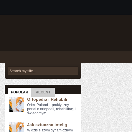
POPULAR
RECENT
Ortopedia i Rehabili
Ortex Poland – praktyczny
portal o ortopedii, rehabilitacji i
świadomym ...
Jak sztuczna intelig
W dzisiejszym dynamicznym