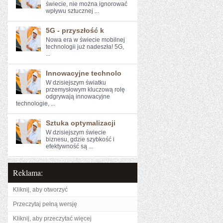
świecie, ​nie można​ ignorować
wpływu sztucznej ...
5G - przyszłość k
Nowa era w świecie mobilnej
technologii już nadeszła! 5G,
...
Innowacyjne technolo
W dzisiejszym światku
przemysłowym kluczową rolę
odgrywają innowacyjne
technologie, ...
Sztuka optymalizacji
W‍ dzisiejszym świecie⁤
biznesu, ⁤gdzie szybkość i
efektywność są ...
Reklama:
Kliknij, aby otworzyć
Przeczytaj pełną wersję
Kliknij, aby przeczytać więcej