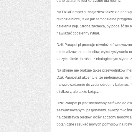
dane działanie jest korzystne dla rośliny.
Na DzikiParapet.pl znajdziesz także zielone wy
rękodzielnicze, takie jak samodzielne przygo
dzielenia kęp. Strona zachęca, by podejść do ro
nawiązać codzienny rytuał.
DzikiParapet.pl promuje również zrównoważone
minimalizowania odpadów, wykorzystywania od
łączyć miłość do roślin z ekologicznym stylem ż
Na stronie nie brakuje także przewodników me
DzikiParapet.pl akcentuje, że pielęgnacja roś
na wprowadzenie do życia odrobiny balansu. To 
użytkowy, ale także kojący.
DzikiParapet.pl jest skierowany zarówno do osób
zaawansowanymi pasjonatami. świeży miłośnik z
najczęstszych błędów. doświadczony hodowca b
botaniczne i szukać nowych pomysłów na rozwij