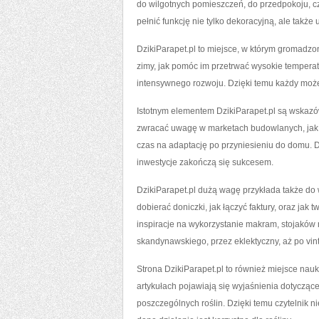
do wilgotnych pomieszczeń, do przedpokoju, cz
pełnić funkcję nie tylko dekoracyjną, ale takż
DzikiParapet.pl to miejsce, w którym gromadzo
zimy, jak pomóc im przetrwać wysokie temperat
intensywnego rozwoju. Dzięki temu każdy może 
Istotnym elementem DzikiParapet.pl są wskazó
zwracać uwagę w marketach budowlanych, jak ro
czas na adaptację po przyniesieniu do domu. D
inwestycje zakończą się sukcesem.
DzikiParapet.pl dużą wagę przykłada także do wi
dobierać doniczki, jak łączyć faktury, oraz jak
inspiracje na wykorzystanie makram, stojaków n
skandynawskiego, przez eklektyczny, aż po vin
Strona DzikiParapet.pl to również miejsce nauki
artykułach pojawiają się wyjaśnienia dotycząc
poszczególnych roślin. Dzięki temu czytelnik n