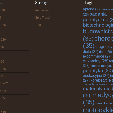
a
Strony
Tagi:
apteka
(27)
aranża
2026
Archiwum
badania
(26)
6
Spis Treści
genetyczne
(
biotechnologi
2026
Tagi
budownict
choro
(33)
2026
(35)
diagnost
026
dieta
(27)
dom
(26)
e-commerce
(27)
egzaminy
(28)
fa
026
(27)
fitness medyc
2025
genetyka
(30)
edukacyjne
(27)
i
2025
korepetycje
(
(27)
ik 2025
materiały budowlane
(24
materiały me
2025
medyc
(30)
2025
(35)
mieszkanie
5
motocykl
2025