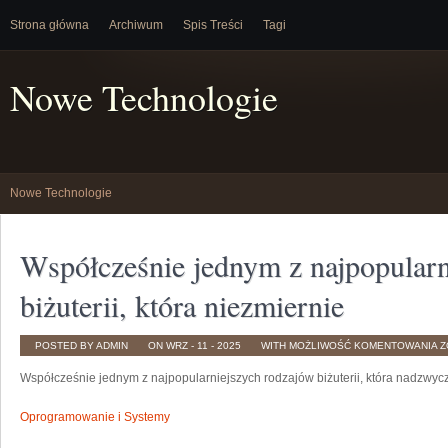
Strona główna
Archiwum
Spis Treści
Tagi
Nowe Technologie
Nowe Technologie
Współcześnie jednym z najpopularn
biżuterii, która niezmiernie
W
POSTED BY ADMIN
ON WRZ - 11 - 2025
WITH
MOŻLIWOŚĆ KOMENTOWANIA
Z
J
Z
Współcześnie jednym z najpopularniejszych rodzajów biżuterii, która nadzwyc
N
R
B
K
Oprogramowanie i Systemy
N