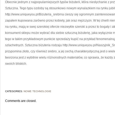
Obecnie jednym z najpopularniejszych typów biżuterii, która niesłychanie z prz
Sztuczna. Tego typu ozdoby są stosunkowo nowym wynalazkiem na rynku jubil
http://www.uniqueyou.pl/Bizuteria_srebrna cieszy się ogromnym zainteresowanie
zapałem kupowana zarówno przez kobiety, jak oraz mężczyzn. W tej chwili niema
na rynku, mają w swej szerokiej ofercie niezwykle szeroki a przez to bogaty i a
konsument sklepu może wybrać dla siebie sztuczną biżuterię, jaka wyłącznie
tego w takim przykładowym punkcie sprzedaży kupić na przykład fenomenalną 
szlachetnych. Sztuczna biżuteria rodzaju http://www.uniqueyou.pl/Naszyjnik
przypomina złoto, czy również srebro, a jej cechą charakterystyczną jest o wiel
tworzona jest z wybitnie wielu różnorodnych materiałów, co sprawia, że każdy zn
swoich bliskich.
CATEGORIES:
NOWE TECHNOLOGIE
Comments are closed.