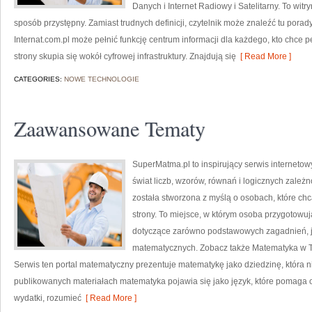
Danych i Internet Radiowy i Satelitarny. To wit
sposób przystępny. Zamiast trudnych definicji, czytelnik może znaleźć tu pora
Internat.com.pl może pełnić funkcję centrum informacji dla każdego, kto chce 
strony skupia się wokół cyfrowej infrastruktury. Znajdują się
[ Read More ]
CATEGORIES:
NOWE TECHNOLOGIE
Zaawansowane Tematy
SuperMatma.pl to inspirujący serwis interneto
świat liczb, wzorów, równań i logicznych zależn
została stworzona z myślą o osobach, które chc
strony. To miejsce, w którym osoba przygotowu
dotyczące zarówno podstawowych zagadnień, 
matematycznych. Zobacz także Matematyka w Tec
Serwis ten portal matematyczny prezentuje matematykę jako dziedzinę, która n
publikowanych materiałach matematyka pojawia się jako język, które pomaga 
wydatki, rozumieć
[ Read More ]