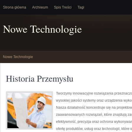
Strona główna
Archiwum
Spis Treści
Tagi
Nowe Technologie
Nowe Technologie
Historia Przemysłu
Tworzymy innowacyjne rozwiązania przeznaczo
wysokiej jakości systemy oraz urządzenia wyko
Nasza działalność koncentruje się na projektow
zaawansowanych rozwiązań, które znajdują zas
efektywność, precyzja oraz ochrona wykonywan
ofertę produktów, usług oraz technologii, któ