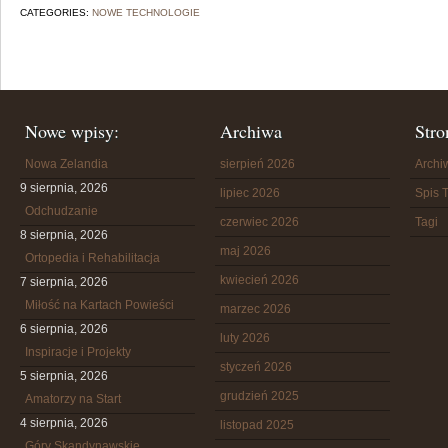
CATEGORIES:
NOWE TECHNOLOGIE
Nowe wpisy:
Archiwa
Stro
Nowa Zelandia
sierpień 2026
Arch
9 sierpnia, 2026
lipiec 2026
Spis T
Odchudzanie
czerwiec 2026
Tagi
8 sierpnia, 2026
maj 2026
Ortopedia i Rehabilitacja
kwiecień 2026
7 sierpnia, 2026
Miłość na Kartach Powieści
marzec 2026
6 sierpnia, 2026
luty 2026
Inspiracje i Projekty
styczeń 2026
5 sierpnia, 2026
grudzień 2025
Amatorzy na Start
4 sierpnia, 2026
listopad 2025
Góry Skandynawskie