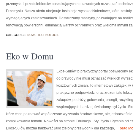
przemysłu i przedsiębiorstw poszukujących niezawodnych rozwiązań techniczn
Przemysłu. Nasza oferta obejmuje instalacje wysokociśnieniowe, które zostały
wymagających zastosowaniach. Dostarczamy maszyny, pozwalające na realiz
renowacją powierzchni, eliminacją warstw ochronnych oraz wieloma innymi z
CATEGORIES:
NOWE TECHNOLOGIE
Eko w Domu
Ekos-Sułów to praktyczny portal poświęcony ek
do przyrody nie musi oznaczać wielkich wyrzec
kosztownych zmian. To internetowy zakątek, w 
praktyczne podpowiedzi oraz zrozumiałe tekst
zakupów, podróży, gotowania, energii, recykli
wspierających bardziej świadomy styl życia. S
które chcą poznawać współczesne wyzwania środowiskowe, ale jednocześnie 
komplikowania tematu. Nowości na stronie Edukacja i Styl Życia i Pytania od c
Ekos-Sułów można traktować jako zielony przewodnik dla każdego,
[ Read Mor