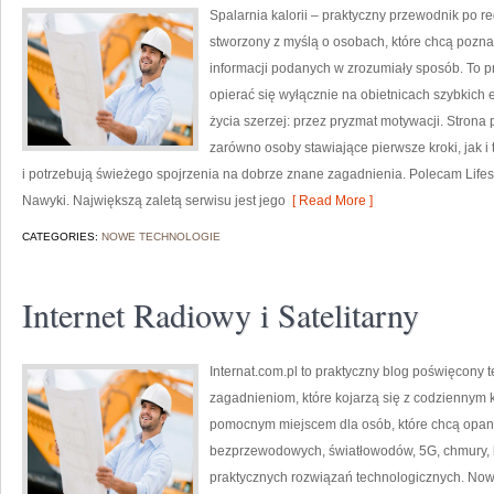
Spalarnia kalorii – praktyczny przewodnik po red
stworzony z myślą o osobach, które chcą poznać
informacji podanych w zrozumiały sposób. To pr
opierać się wyłącznie na obietnicach szybkich e
życia szerzej: przez pryzmat motywacji. Strona
zarówno osoby stawiające pierwsze kroki, jak i
i potrzebują świeżego spojrzenia na dobrze znane zagadnienia. Polecam Lifesty
Nawyki. Największą zaletą serwisu jest jego
[ Read More ]
CATEGORIES:
NOWE TECHNOLOGIE
Internet Radiowy i Satelitarny
Internat.com.pl to praktyczny blog poświęcony 
zagadnieniom, które kojarzą się z codziennym 
pomocnym miejscem dla osób, które chcą opano
bezprzewodowych, światłowodów, 5G, chmury, 
praktycznych rozwiązań technologicznych. Now