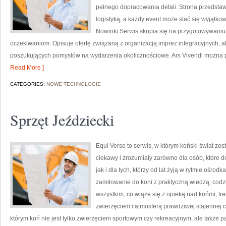
pełnego dopracowania detali. Strona przedstawi
logistyką, a każdy event może stać się wyjątko
Nowinki Serwis skupia się na przygotowywani
oczekiwaniom. Opisuje ofertę związaną z organizacją imprez integracyjnych, a
poszukujących pomysłów na wydarzenia okolicznościowe. Ars Vivendi można 
Read More ]
CATEGORIES:
NOWE TECHNOLOGIE
Sprzęt Jeździecki
Equi Verso to serwis, w którym koński świat z
ciekawy i zrozumiały zarówno dla osób, które d
jak i dla tych, którzy od lat żyją w rytmie ośrodk
zamiłowanie do koni z praktyczną wiedzą, cod
wszystkim, co wiąże się z opieką nad końmi, tr
zwierzęciem i atmosferą prawdziwej stajennej 
którym koń nie jest tylko zwierzęciem sportowym czy rekreacyjnym, ale także p