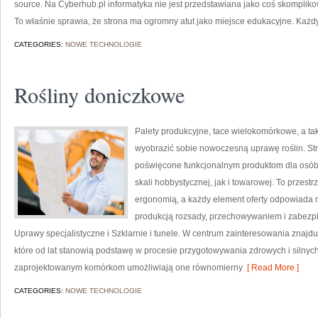
source. Na Cyberhub.pl informatyka nie jest przedstawiana jako coś skompliko
To właśnie sprawia, że strona ma ogromny atut jako miejsce edukacyjne. Każ
CATEGORIES:
NOWE TECHNOLOGIE
Rośliny doniczkowe
Palety produkcyjne, tace wielokomórkowe, a takż
wyobrazić sobie nowoczesną uprawę roślin. Str
poświęcone funkcjonalnym produktom dla osób
skali hobbystycznej, jak i towarowej. To przestr
ergonomią, a każdy element oferty odpowiada 
produkcją rozsady, przechowywaniem i zabezpi
Uprawy specjalistyczne i Szklarnie i tunele. W centrum zainteresowania znajd
które od lat stanowią podstawę w procesie przygotowywania zdrowych i silny
zaprojektowanym komórkom umożliwiają one równomierny
[ Read More ]
CATEGORIES:
NOWE TECHNOLOGIE