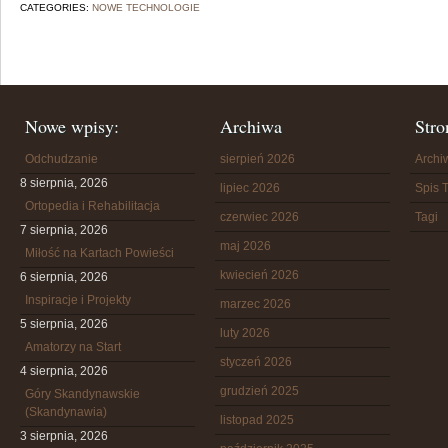
CATEGORIES:
NOWE TECHNOLOGIE
Nowe wpisy:
Archiwa
Stro
Odchudzanie
sierpień 2026
Arch
8 sierpnia, 2026
lipiec 2026
Spis T
Ortopedia i Rehabilitacja
czerwiec 2026
Tagi
7 sierpnia, 2026
maj 2026
Miłość na Kartach Powieści
kwiecień 2026
6 sierpnia, 2026
Inspiracje i Projekty
marzec 2026
5 sierpnia, 2026
luty 2026
Amatorzy na Start
styczeń 2026
4 sierpnia, 2026
grudzień 2025
Góry Skandynawskie
(Skandynawia)
listopad 2025
3 sierpnia, 2026