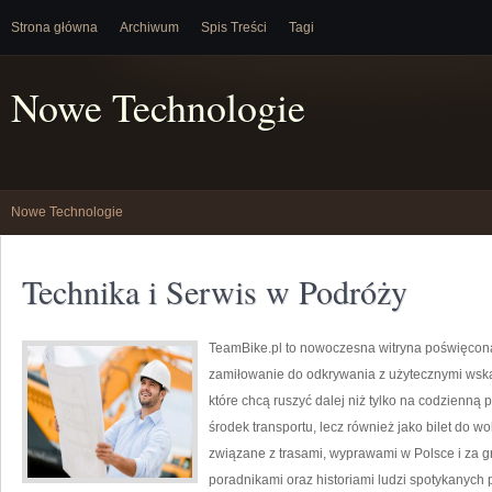
Strona główna
Archiwum
Spis Treści
Tagi
Nowe Technologie
Nowe Technologie
Technika i Serwis w Podróży
TeamBike.pl to nowoczesna witryna poświęcon
zamiłowanie do odkrywania z użytecznymi wska
które chcą ruszyć dalej niż tylko na codzienną p
środek transportu, lecz również jako bilet do w
związane z trasami, wyprawami w Polsce i za gr
poradnikami oraz historiami ludzi spotykanych p