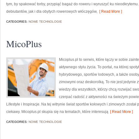
tym, by spakować torby, przypiąć bagaż do roweru i wyruszyć ku nieodkrytemu.
debiutantów, jak i dla obytych rowerowych włóczęgów,
[ Read More ]
CATEGORIES:
NOWE TECHNOLOGIE
MicoPlus
Micoplus.pl to serwis, które łączy w sobie zain
aktywnego stylu życia. To portal, na której spoty
hybrydowego, sportów lodowych, a także osoby
zimowymi oraz deskorolką. To nie jest jedynie z
wiedzy dla wszystkich, którzy chcą rozwijać s
czerpać radość z aktywności na świeżym powietr
Lifestyle i Inspiracje. Na tej witrynie świat sportów kołowych i zimowych zosta
ciekawy. Micoplus.pl skupia się na tematach, które interesują
[ Read More ]
CATEGORIES:
NOWE TECHNOLOGIE