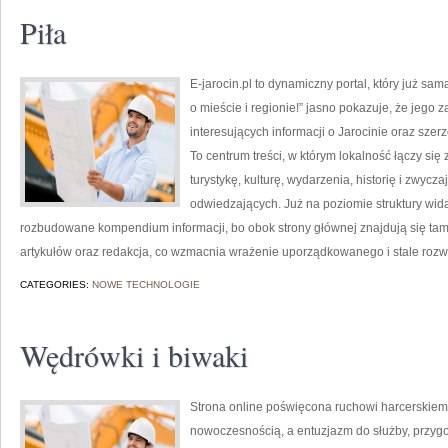
Piła
E-jarocin.pl to dynamiczny portal, który już sa
o mieście i regionie!” jasno pokazuje, że jego 
interesujących informacji o Jarocinie oraz szer
To centrum treści, w którym lokalność łączy się
turystykę, kulturę, wydarzenia, historię i zwy
odwiedzających. Już na poziomie struktury wida
rozbudowane kompendium informacji, bo obok strony głównej znajdują się tam r
artykułów oraz redakcja, co wzmacnia wrażenie uporządkowanego i stale rozw
CATEGORIES:
NOWE TECHNOLOGIE
Wędrówki i biwaki
Strona online poświęcona ruchowi harcerskiemu 
nowoczesnością, a entuzjazm do służby, przyg