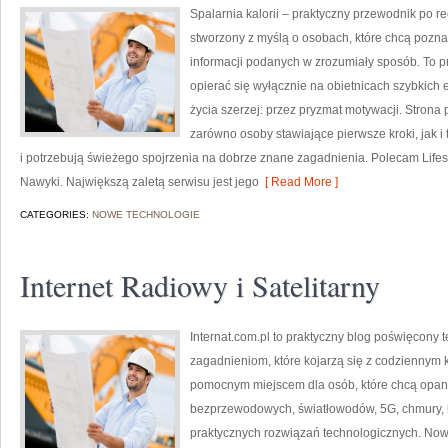
Spalarnia kalorii – praktyczny przewodnik po red
stworzony z myślą o osobach, które chcą poznać
informacji podanych w zrozumiały sposób. To pr
opierać się wyłącznie na obietnicach szybkich e
życia szerzej: przez pryzmat motywacji. Strona
zarówno osoby stawiające pierwsze kroki, jak i
i potrzebują świeżego spojrzenia na dobrze znane zagadnienia. Polecam Lifesty
Nawyki. Największą zaletą serwisu jest jego
[ Read More ]
CATEGORIES:
NOWE TECHNOLOGIE
Internet Radiowy i Satelitarny
Internat.com.pl to praktyczny blog poświęcony 
zagadnieniom, które kojarzą się z codziennym 
pomocnym miejscem dla osób, które chcą opano
bezprzewodowych, światłowodów, 5G, chmury, 
praktycznych rozwiązań technologicznych. Now