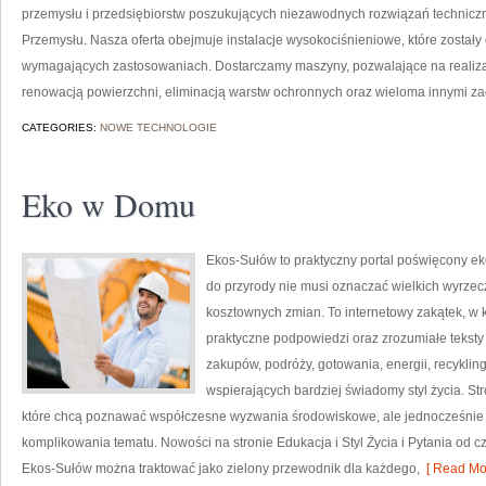
przemysłu i przedsiębiorstw poszukujących niezawodnych rozwiązań techniczn
Przemysłu. Nasza oferta obejmuje instalacje wysokociśnieniowe, które zostały
wymagających zastosowaniach. Dostarczamy maszyny, pozwalające na realiz
renowacją powierzchni, eliminacją warstw ochronnych oraz wieloma innymi z
CATEGORIES:
NOWE TECHNOLOGIE
Eko w Domu
Ekos-Sułów to praktyczny portal poświęcony ek
do przyrody nie musi oznaczać wielkich wyrzec
kosztownych zmian. To internetowy zakątek, w 
praktyczne podpowiedzi oraz zrozumiałe tekst
zakupów, podróży, gotowania, energii, recykli
wspierających bardziej świadomy styl życia. S
które chcą poznawać współczesne wyzwania środowiskowe, ale jednocześnie 
komplikowania tematu. Nowości na stronie Edukacja i Styl Życia i Pytania od c
Ekos-Sułów można traktować jako zielony przewodnik dla każdego,
[ Read Mor