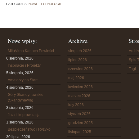
CATEGORIES:
NOWE TECHNOLOGIE
Nowe wpisy:
Archiwa
Stro
Miłość na Kartach Powieści
sierpień 2026
Arch
6 sierpnia, 2026
lipiec 2026
Spis T
Inspiracje i Projekty
czerwiec 2026
Tagi
5 sierpnia, 2026
maj 2026
Amatorzy na Start
kwiecień 2026
4 sierpnia, 2026
Góry Skandynawskie
marzec 2026
(Skandynawia)
luty 2026
3 sierpnia, 2026
styczeń 2026
Jazz i Improwizacja
1 sierpnia, 2026
grudzień 2025
Bezpieczeństwo i Ryzyko
listopad 2025
30 lipca, 2026