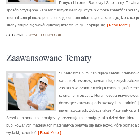
Danych i Internet Radiowy i Satelitarny. To wit
sposób przystępny. Zamiast trudnych definicji, czytelnik może znaleźć tu pora
Internat.com.pl może pełnić funkcję centrum informacji dla każdego, kto chce 
strony skupia się wokół cyfrowej infrastruktury. Znajdują się
[ Read More ]
CATEGORIES:
NOWE TECHNOLOGIE
Zaawansowane Tematy
SuperMatma.pl to inspirujący serwis interneto
świat liczb, wzorów, równań i logicznych zależn
została stworzona z myślą o osobach, które chc
strony. To miejsce, w którym osoba przygotowu
dotyczące zarówno podstawowych zagadnień, 
matematycznych. Zobacz także Matematyka w Tec
Serwis ten portal matematyczny prezentuje matematykę jako dziedzinę, która n
publikowanych materiałach matematyka pojawia się jako język, które pomaga 
wydatki, rozumieć
[ Read More ]