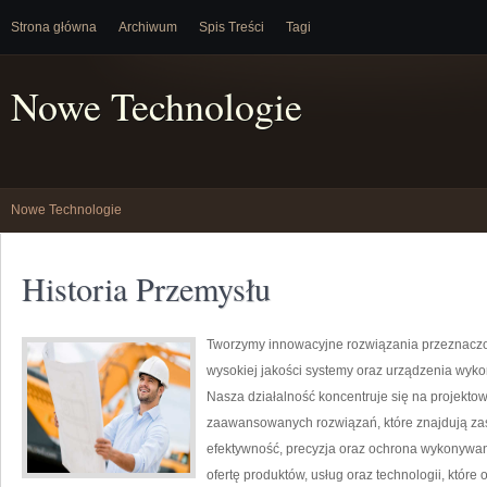
Strona główna
Archiwum
Spis Treści
Tagi
Nowe Technologie
Nowe Technologie
Historia Przemysłu
Tworzymy innowacyjne rozwiązania przeznaczo
wysokiej jakości systemy oraz urządzenia wyko
Nasza działalność koncentruje się na projektow
zaawansowanych rozwiązań, które znajdują zas
efektywność, precyzja oraz ochrona wykonywan
ofertę produktów, usług oraz technologii, któ