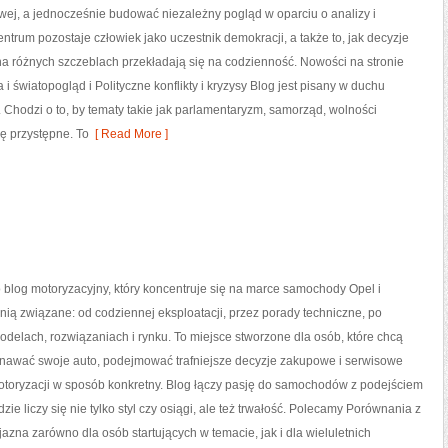
owej, a jednocześnie budować niezależny pogląd w oparciu o analizy i
ntrum pozostaje człowiek jako uczestnik demokracji, a także to, jak decyzje
 różnych szczeblach przekładają się na codzienność. Nowości na stronie
ia i światopogląd i Polityczne konflikty i kryzysy Blog jest pisany w duchu
 Chodzi o to, by tematy takie jak parlamentaryzm, samorząd, wolności
ię przystępne. To
[ Read More ]
o blog motoryzacyjny, który koncentruje się na marce samochody Opel i
 nią związane: od codziennej eksploatacji, przez porady techniczne, po
odelach, rozwiązaniach i rynku. To miejsce stworzone dla osób, które chcą
nawać swoje auto, podejmować trafniejsze decyzje zakupowe i serwisowe
otoryzacji w sposób konkretny. Blog łączy pasję do samochodów z podejściem
dzie liczy się nie tylko styl czy osiągi, ale też trwałość. Polecamy Porównania z
yjazna zarówno dla osób startujących w temacie, jak i dla wieluletnich