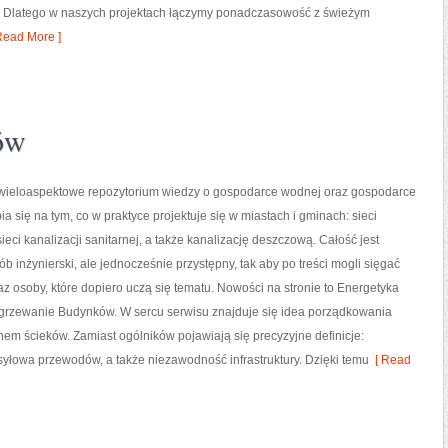
ucie. Dlatego w naszych projektach łączymy ponadczasowość z świeżym
Read More ]
ów
o wieloaspektowe repozytorium wiedzy o gospodarce wodnej oraz gospodarce
ia się na tym, co w praktyce projektuje się w miastach i gminach: sieci
eci kanalizacji sanitarnej, a także kanalizację deszczową. Całość jest
b inżynierski, ale jednocześnie przystępny, tak aby po treści mogli sięgać
az osoby, które dopiero uczą się tematu. Nowości na stronie to Energetyka
grzewanie Budynków. W sercu serwisu znajduje się idea porządkowania
chem ścieków. Zamiast ogólników pojawiają się precyzyjne definicje:
esyłowa przewodów, a także niezawodność infrastruktury. Dzięki temu
[ Read