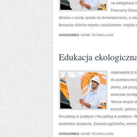
na pielęgnacji r
Polecamy Gloss
dbanie o urodę oparta na doświadczeniu, a nie
tłumaczy różnice między nawilżaniem, między 
CATEGORIES:
NOWE TECHNOLOGIE
Edukacja ekologiczn
makmetalik.pl t
do przetworzenia
złomu, jak przy
właściwe postęp
Strona skupia s
korzyść, jedno
Recykling w praktyce i Recykling w praktyce. Gł
konkretne działania. Zamiast ogólników, serwis
CATEGORIES:
NOWE TECHNOLOGIE