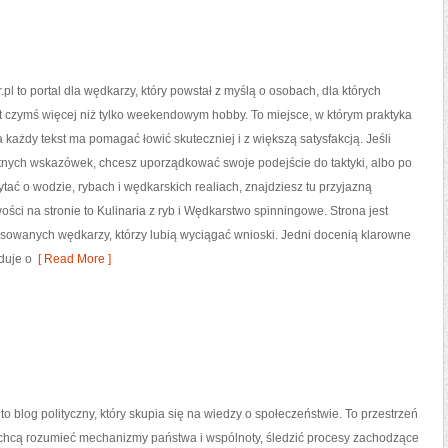
pl to portal dla wędkarzy, który powstał z myślą o osobach, dla których
st czymś więcej niż tylko weekendowym hobby. To miejsce, w którym praktyka
a każdy tekst ma pomagać łowić skuteczniej i z większą satysfakcją. Jeśli
tnych wskazówek, chcesz uporządkować swoje podejście do taktyki, albo po
zytać o wodzie, rybach i wędkarskich realiach, znajdziesz tu przyjazną
ości na stronie to Kulinaria z ryb i Wędkarstwo spinningowe. Strona jest
sowanych wędkarzy, którzy lubią wyciągać wnioski. Jedni docenią klarowne
duje o
[ Read More ]
 to blog polityczny, który skupia się na wiedzy o społeczeństwie. To przestrzeń
e chcą rozumieć mechanizmy państwa i wspólnoty, śledzić procesy zachodzące