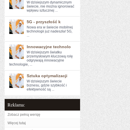
W dzisiejszym dynamicznym
świecie, ​nie można​ ignorować
wpływu sztucznej ...
5G - przyszłość k
Nowa era w świecie mobilnej
technologii już nadeszła! 5G,
...
Innowacyjne technolo
W dzisiejszym światku
przemysłowym kluczową rolę
odgrywają innowacyjne
technologie, ...
Sztuka optymalizacji
W‍ dzisiejszym świecie⁤
biznesu, ⁤gdzie szybkość i
efektywność są ...
Reklama:
Zobacz pełną wersję
Więcej tutaj