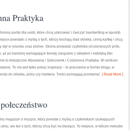
nna Praktyka
tchniony portal dla osób, które chcą szkicować i ćwiczyć handwriting w sposób
ejsce powstało z myślą o tych, którzy kochają ślad ołówka, cenią kartkę i chcą
styl w rysunku oraz piśmie. Strona prowadzi czytelnika od pierwszych prób,
i, aż po bardziej wymagające tematy związane z układem i estetyką liter.
ie to Artystyczne Wyzwania i Szkicownik i Codzienna Praktyka. W centrum
ziałanie. To nie jest tylko pokaz inspiracji – to pracownia w formie bloga, w
rotu do ołówka, pióra czy markera. Treści pomagają przełamać
[ Read More ]
Społeczeństwo
ralny magazyn o muzyce, który powstał z myślą o czytelnikach szukających
 dniu, ale też o tych, którzy chcą być na bieżąco. To miejsce, w którym melodie