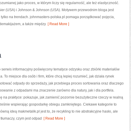
ozumianej jako proces, w którym liczy się regularność, ale też elastyczność.
ier (USA) i Johnson & Johnson (USA). Motywem przewodnim bloga jest
 tylko na trendach. johnmasters-polska.pl pomaga porządkować pojęcia,
demakijażem, a także między
[ Read More ]
a
o serwis informacyjny poświęcony tematyce odzysku oraz zbiórki materiałów
. To miejsce dla osób i firm, które chcą lepiej rozumieć, jak działa rynek
gotować odpady do sprzedaży, jak przebiega proces sortowania oraz dlaczego
owanie z odpadami ma znaczenie zarówno dla natury, jak i dla portfela.
ię na praktyce: pokazuje, jak zamienić pozornie bezużyteczne rzeczy w realną
cześnie wspierając gospodarkę obiegu zamkniętego. Ciekawe kategorie to
ówną ideą makmetalik.pl jest to, że recykling to nie abstrakcyjne hasło, ale
 tłumaczy, czym jest odpad
[ Read More ]