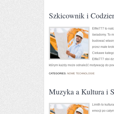
Szkicownik i Codzie
Elfiki777 to na
świadomy. To mi
budować własny 
przez małe krok
Ciekawe kategor
Elfiki777 stoi d
którym każdy może odnaleźć motywację do pow
CATEGORIES:
NOWE TECHNOLOGIE
Muzyka a Kultura i 
Limith to kultu
emocji po całym