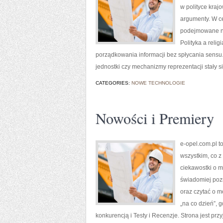
w polityce kraj
argumenty. W ce
podejmowane na
Polityka a relig
porządkowania informacji bez spłycania sensu.
jednostki czy mechanizmy reprezentacji stały s
CATEGORIES:
NOWE TECHNOLOGIE
Nowości i Premiery
e-opel.com.pl t
wszystkim, co z
ciekawostki o m
świadomiej poz
oraz czytać o m
„na co dzień”, g
konkurencją i Testy i Recenzje. Strona jest prz