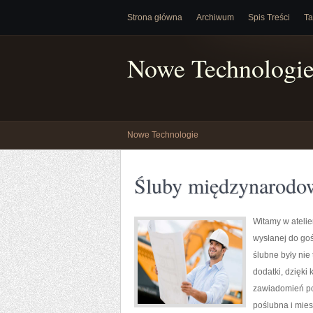
Strona główna
Archiwum
Spis Treści
Ta
Nowe Technologi
Nowe Technologie
Śluby międzynarodow
Witamy w atelie
wysłanej do gośc
ślubne były nie
dodatki, dzięki
zawiadomień po 
poślubna i mies