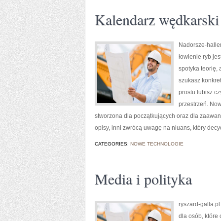
Kalendarz wędkarski
Nadorsze-haller.
łowienie ryb je
spotyka teorię, 
szukasz konkre
prostu lubisz c
przestrzeń. Now
stworzona dla początkujących oraz dla zaawan
opisy, inni zwrócą uwagę na niuans, który decy
CATEGORIES:
NOWE TECHNOLOGIE
Media i polityka
ryszard-galla.pl
dla osób, któr