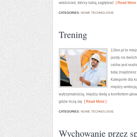
właścicieli, którzy lubią zagłębiać
[ Read More 
CATEGORIES:
NOWE TECHNOLOGIE
Trening
12ton.pl to mie
jazdę na dwóch 
celów jest real
tutaj znajdzies
Kategorie dla k
między ambicją
wytrzymałością, między dietą a komfortem głow
gdzie liczą się
[ Read More ]
CATEGORIES:
NOWE TECHNOLOGIE
Wychowanie przez sp