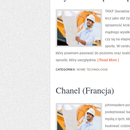
TKKF Sieraków to
lecz jako styl 
sprawność krok 
mądrego wysiłku
czy są na etapi
sportu. W centru
który powinien pasować do poziomu oraz rea
sposób, który uwzględnia
[ Read More ]
CATEGORIES:
NOWE TECHNOLOGIE
Chanel (Francja)
johnmasters-pol
podejmować bar
myślą o tych, kt
budować codzie