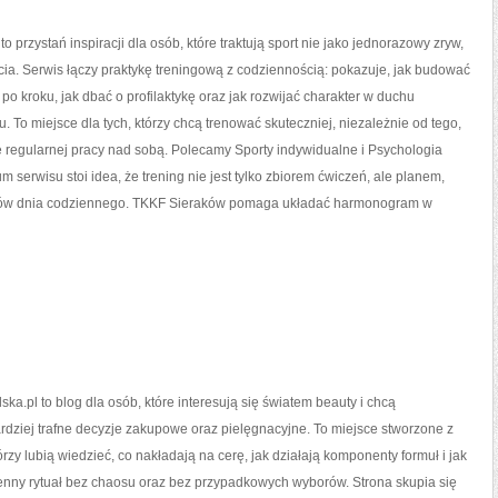
 przystań inspiracji dla osób, które traktują sport nie jako jednorazowy zryw,
życia. Serwis łączy praktykę treningową z codziennością: pokazuje, jak budować
po kroku, jak dbać o profilaktykę oraz jak rozwijać charakter w duchu
. To miejsce dla tych, którzy chcą trenować skuteczniej, niezależnie od tego,
e regularnej pracy nad sobą. Polecamy Sporty indywidualne i Psychologia
m serwisu stoi idea, że trening nie jest tylko zbiorem ćwiczeń, ale planem,
liów dnia codziennego. TKKF Sieraków pomaga układać harmonogram w
ska.pl to blog dla osób, które interesują się światem beauty i chcą
dziej trafne decyzje zakupowe oraz pielęgnacyjne. To miejsce stworzone z
órzy lubią wiedzieć, co nakładają na cerę, jak działają komponenty formuł i jak
nny rytuał bez chaosu oraz bez przypadkowych wyborów. Strona skupia się