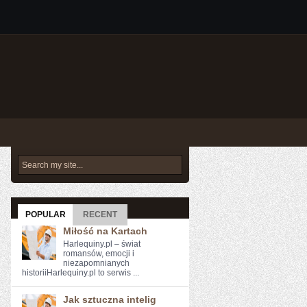
POPULAR
RECENT
Miłość na Kartach
Harlequiny.pl – świat
romansów, emocji i
niezapomnianych
historiiHarlequiny.pl to serwis ...
Jak sztuczna intelig