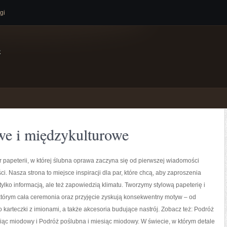
gi
e
e i międzykulturowe
r papeterii, w której ślubna oprawa zaczyna się od pierwszej wiadomości
i. Nasza strona to miejsce inspiracji dla par, które chcą, aby zaproszenia
 tylko informacją, ale też zapowiedzią klimatu. Tworzymy stylową papeterię i
 którym cała ceremonia oraz przyjęcie zyskują konsekwentny motyw – od
karteczki z imionami, a także akcesoria budujące nastrój. Zobacz też: Podróż
iąc miodowy i Podróż poślubna i miesiąc miodowy. W świecie, w którym detale