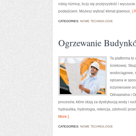
robią różnicę, liczy się przejrzystość i wycz
podejściem. Możesz wybrać klimat glamour,
[ 
CATEGORIES:
NOWE TECHNOLOGIE
Ogrzewanie Budynk
Ta platforma t
ściekowej. Skup
wodociągowe, si
opisana w sposó
inżynierowie or
Odnawialna i O
procesów, które stoją za dystrybucją wody i ru
hydraulika, hydrologia, retencja, zdolność prz
More ]
CATEGORIES:
NOWE TECHNOLOGIE