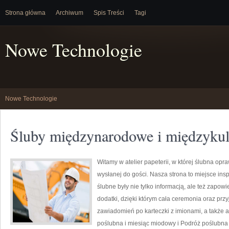
Strona główna
Archiwum
Spis Treści
Tagi
Nowe Technologie
Nowe Technologie
Śluby międzynarodowe i międzyku
Witamy w atelier papeterii, w której ślubna op
wysłanej do gości. Nasza strona to miejsce inspi
ślubne były nie tylko informacją, ale też zapow
dodatki, dzięki którym cała ceremonia oraz pr
zawiadomień po karteczki z imionami, a także a
poślubna i miesiąc miodowy i Podróż poślubna 