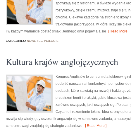
spotykają się z historiami, a świeże wydania łą
rozrywkowy, dzięki czemu muzyka staje się tu na
chłonie. Ciekawe kategorie na stronie to Ikony 
traktowana jak przygoda, w której liczy się cie
i w każdym wariancie dostać smak. Jednego dnia pojawiają się
[ Read More ]
CATEGORIES:
NOWE TECHNOLOGIE
Kultura krajów anglojęzycznych
Kongres Anglistów to centrum dla lektorów jęz
podejść nauczania i konkretnych pomysłów do p
osobach, które stawiają na rozwój i traktują dy
przestrzeń teorii i praktyki, gdzie kluczowa je
zarówno uczących, jak i uczących się. Polecamy 
Czytanie i rozumienie tekstu. Idea strony opiera
rozwija się wtedy, gdy uczestnik angażuje się w sensowne zadania, a nauczyci
centrum uwagi znajdują się strategie zadaniowe,
[ Read More ]