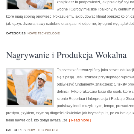
znajdziesz tu podpowiedzi, jak przełożyć styl n
wodne i Ogrody miejskie i balkony. W centrum n
które mają spójną opowieść. Pokazujemy, jak budować klimat poprzez kolor,
jak łączyć drzewa, trawy ozdobne oraz gatunki odporne, by ogród wyglądał dobr
CATEGORIES:
NOWE TECHNOLOGIE
Nagrywanie i Produkcja Wokalna
To przestrzeń stworzyliśmy jako serwis edukac
się z pasją. Jeśli szukasz przystępnego wprow
odświeżyć fundamenty, znajdziesz tu teksty pro
definicji, tylko praktyczna baza dla osób, które
stronie Repertuar i Interpretacja i Rodzaje Gł
podstawy teorii muzyki: rytm, tempo, prowadze
prostym językiem, czym są długości dźwięków, jak trzymać puls, po co istnieją k
temu nawet ktoś, kto dotąd uważał, że
[ Read More ]
CATEGORIES:
NOWE TECHNOLOGIE