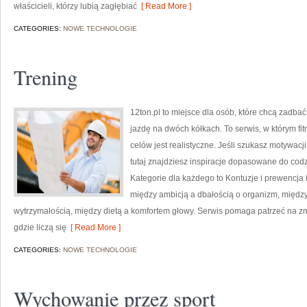
właścicieli, którzy lubią zagłębiać
[ Read More ]
CATEGORIES:
NOWE TECHNOLOGIE
Trening
12ton.pl to miejsce dla osób, które chcą zadbać
jazdę na dwóch kółkach. To serwis, w którym fit
celów jest realistyczne. Jeśli szukasz motywac
tutaj znajdziesz inspiracje dopasowane do codz
Kategorie dla każdego to Kontuzje i prewencja i
między ambicją a dbałością o organizm, międz
wytrzymałością, między dietą a komfortem głowy. Serwis pomaga patrzeć na zmi
gdzie liczą się
[ Read More ]
CATEGORIES:
NOWE TECHNOLOGIE
Wychowanie przez sport