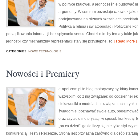
w polityce krajowej, a jednocześnie budować ni
argumenty. W centrum pozostaje człowiek jako u
podejmowane na różnych szczeblach przekładaj
Polityka a religia i światopogląd i Polityczne ko
porządkowania informacji bez spłycania sensu. Chodzi o to, by tematy takie j
jednostki czy mechanizmy reprezentacji stały się przystępne. To
[ Read More ]
CATEGORIES:
NOWE TECHNOLOGIE
Nowości i Premiery
e-opel.com.pl to blog motoryzacyjny, który kon
wszystkim, co z nią związane: od codziennej ek
ciekawostki o modelach, rozwiązaniach i rynku.
świadomiej poznawać swoje auto, podejmować 
oraz czytać o motoryzacji w sposób konkretny.
„na co dzień”, gdzie liczy się nie tylko styl czy
konkurencją i Testy i Recenzje. Strona jest przyjazna zarówno dla osób startują