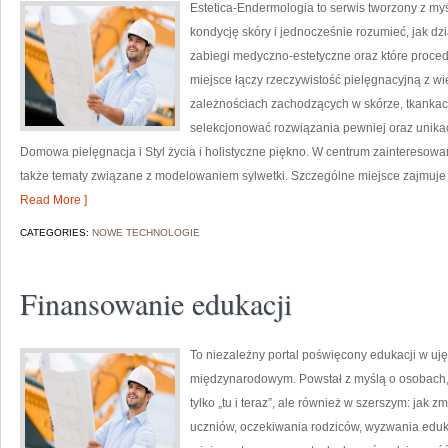
Estetica-Endermologia to serwis tworzony z my
kondycję skóry i jednocześnie rozumieć, jak dz
zabiegi medyczno-estetyczne oraz które proced
miejsce łączy rzeczywistość pielęgnacyjną z w
zależnościach zachodzących w skórze, tkankach
selekcjonować rozwiązania pewniej oraz unika
Domowa pielęgnacja i Styl życia i holistyczne piękno. W centrum zainteresowania
także tematy związane z modelowaniem sylwetki. Szczególne miejsce zajmuj
Read More ]
CATEGORIES:
NOWE TECHNOLOGIE
Finansowanie edukacji
To niezależny portal poświęcony edukacji w uję
międzynarodowym. Powstał z myślą o osobach, k
tylko „tu i teraz”, ale również w szerszym: jak 
uczniów, oczekiwania rodziców, wyzwania eduk