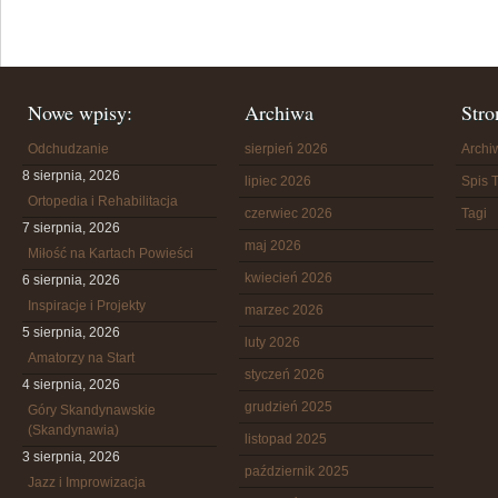
Nowe wpisy:
Archiwa
Stro
Odchudzanie
sierpień 2026
Arch
8 sierpnia, 2026
lipiec 2026
Spis T
Ortopedia i Rehabilitacja
czerwiec 2026
Tagi
7 sierpnia, 2026
maj 2026
Miłość na Kartach Powieści
kwiecień 2026
6 sierpnia, 2026
Inspiracje i Projekty
marzec 2026
5 sierpnia, 2026
luty 2026
Amatorzy na Start
styczeń 2026
4 sierpnia, 2026
grudzień 2025
Góry Skandynawskie
(Skandynawia)
listopad 2025
3 sierpnia, 2026
październik 2025
Jazz i Improwizacja