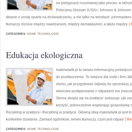
na pielęgnacji rozumianej jako proces, w którym 
Polecamy Glossier (USA) i Johnson & Johnson
dbanie o urodę oparta na doświadczeniu, a nie tylko na trendach. johnmaster
tłumaczy różnice między nawilżaniem, między demakijażem, a także między
[ 
CATEGORIES:
NOWE TECHNOLOGIE
Edukacja ekologiczna
makmetalik.pl to serwis informacyjny poświęco
do przetworzenia. To miejsce dla osób i firm, kt
złomu, jak przygotować odpady do sprzedaży, j
właściwe postępowanie z odpadami ma znaczenie
Strona skupia się na praktyce: pokazuje, jak z
korzyść, jednocześnie wspierając gospodarkę 
Recykling w praktyce i Recykling w praktyce. Główną ideą makmetalik.pl jest to,
konkretne działania. Zamiast ogólników, serwis tłumaczy, czym jest odpad
[ Re
CATEGORIES:
NOWE TECHNOLOGIE