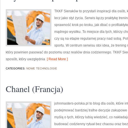
TKKF Sieraków to przystań inspiracji dla osób, k
lecz jako styl życia. Serwis łączy praktykę tre
sprawność krok po kroku, jak dbać o profilaktyk
mądrego wysiłku. To miejsce dla tych, którzy ch
czy są na etapie regularnej pracy nad sobą. P
sportu. W centrum serwisu stoi idea, że trening 
który powinien pasować do poziomu oraz realiów dnia codziennego. TKKF S
sposób, który uwzględnia
[ Read More ]
CATEGORIES:
NOWE TECHNOLOGIE
Chanel (Francja)
johnmasters-polska.pl to blog dla osób, które i
podejmować bardziej trafne decyzje zakupowe 
myślą o tych, którzy lubią wiedzieć, co nakładaj
budować codzienny rytuał bez chaosu oraz bez