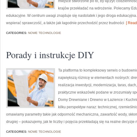
miejsce stworzone po to, by łączyć codzienność 
krajów przekładać na wdrożenie. Polecamy Eduk
edukacyjne. W centrum uwagi znajduje się nastolatek i jego droga edukacyjna.
wspierać sprawczość, a także jak łagodnie przechodzić przez trudności
[ Read
CATEGORIES:
NOWE TECHNOLOGIE
Porady i instrukcje DIY
Ta platforma to kompleksowy serwis o budownic
największą różnicę w elementach nośnych: drew
realizacja inwestycji, modernizacja, taras, dach,
praktyczne wskazówki podane w zrozumiały spo
Domy Drewniane i Drewno w Łazience i Kuchni
kilku perspektyw naraz: technicznej, rzemieślnic
omawiamy parametry takie jak odporność mechaniczna, zawartość wody, skłonn
drugiej – pokazujemy, jak te liczby i pojęcia przekładają się na realne decyzje 
CATEGORIES:
NOWE TECHNOLOGIE