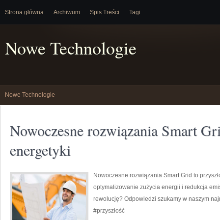
Strona główna
Archiwum
Spis Treści
Tagi
Nowe Technologie
Nowe Technologie
Nowoczesne rozwiązania Smart Gri
energetyki
Nowoczesne rozwiązania Smart Grid to przyszło
optymalizowanie zużycia energii i redukcja emi
rewolucję? Odpowiedzi szukamy w naszym najn
#przyszłość