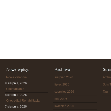
Nowe wpisy:
Archiwa
Stro
Nowa Zelandia
sierpień 2026
Arch
9 sierpnia, 2026
lipiec 2026
Spis T
Odchudzanie
czerwiec 2026
Tagi
8 sierpnia, 2026
maj 2026
Ortopedia i Rehabilitacja
kwiecień 2026
7 sierpnia, 2026