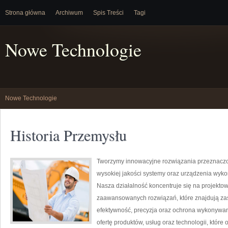
Strona główna
Archiwum
Spis Treści
Tagi
Nowe Technologie
Nowe Technologie
Historia Przemysłu
Tworzymy innowacyjne rozwiązania przeznaczo
wysokiej jakości systemy oraz urządzenia wyko
Nasza działalność koncentruje się na projektow
zaawansowanych rozwiązań, które znajdują zas
efektywność, precyzja oraz ochrona wykonywan
ofertę produktów, usług oraz technologii, któ