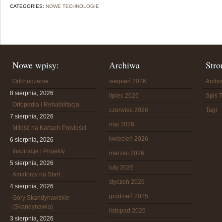
CATEGORIES:
NOWE TECHNOLOGIE
Nowe wpisy:
Archiwa
Stro
Odchudzanie
sierpień 2026
Arch
8 sierpnia, 2026
lipiec 2026
Spis T
Ortopedia i Rehabilitacja
czerwiec 2026
Tagi
7 sierpnia, 2026
maj 2026
Miłość na Kartach Powieści
kwiecień 2026
6 sierpnia, 2026
Inspiracje i Projekty
marzec 2026
5 sierpnia, 2026
luty 2026
Amatorzy na Start
styczeń 2026
4 sierpnia, 2026
grudzień 2025
Góry Skandynawskie
(Skandynawia)
listopad 2025
3 sierpnia, 2026