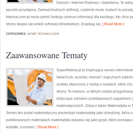
Danych i Internet Radiowy i Satelitarny. To wit
sposób przystępny. Zamiast trudnych definicji, czytelnik może znaleźć tu pora
Internat.com.pl może pełnić funkcję centrum informacji dla każdego, kto chce 
strony skupia się wokół cyfrowej infrastruktury. Znajdują się
[ Read More ]
CATEGORIES:
NOWE TECHNOLOGIE
Zaawansowane Tematy
SuperMatma.pl to inspirujący serwis interneto
świat liczb, wzorów, równań i logicznych zależn
została stworzona z myślą o osobach, które chc
strony. To miejsce, w którym osoba przygotowu
dotyczące zarówno podstawowych zagadnień, 
matematycznych. Zobacz także Matematyka w Tec
Serwis ten portal matematyczny prezentuje matematykę jako dziedzinę, która n
publikowanych materiałach matematyka pojawia się jako język, które pomaga 
wydatki, rozumieć
[ Read More ]