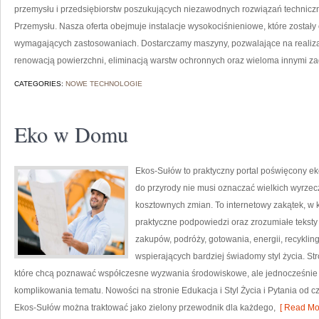
przemysłu i przedsiębiorstw poszukujących niezawodnych rozwiązań techniczn
Przemysłu. Nasza oferta obejmuje instalacje wysokociśnieniowe, które zostały
wymagających zastosowaniach. Dostarczamy maszyny, pozwalające na realiz
renowacją powierzchni, eliminacją warstw ochronnych oraz wieloma innymi z
CATEGORIES:
NOWE TECHNOLOGIE
Eko w Domu
Ekos-Sułów to praktyczny portal poświęcony ek
do przyrody nie musi oznaczać wielkich wyrzec
kosztownych zmian. To internetowy zakątek, w 
praktyczne podpowiedzi oraz zrozumiałe tekst
zakupów, podróży, gotowania, energii, recykli
wspierających bardziej świadomy styl życia. S
które chcą poznawać współczesne wyzwania środowiskowe, ale jednocześnie 
komplikowania tematu. Nowości na stronie Edukacja i Styl Życia i Pytania od c
Ekos-Sułów można traktować jako zielony przewodnik dla każdego,
[ Read Mor