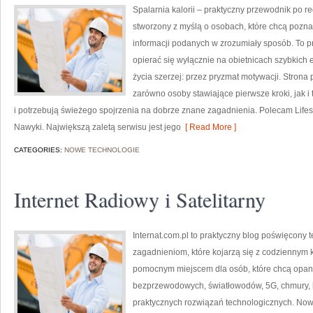
Spalarnia kalorii – praktyczny przewodnik po red
stworzony z myślą o osobach, które chcą poznać
informacji podanych w zrozumiały sposób. To pr
opierać się wyłącznie na obietnicach szybkich e
życia szerzej: przez pryzmat motywacji. Strona
zarówno osoby stawiające pierwsze kroki, jak i
i potrzebują świeżego spojrzenia na dobrze znane zagadnienia. Polecam Lifesty
Nawyki. Największą zaletą serwisu jest jego
[ Read More ]
CATEGORIES:
NOWE TECHNOLOGIE
Internet Radiowy i Satelitarny
Internat.com.pl to praktyczny blog poświęcony 
zagadnieniom, które kojarzą się z codziennym 
pomocnym miejscem dla osób, które chcą opano
bezprzewodowych, światłowodów, 5G, chmury, 
praktycznych rozwiązań technologicznych. Now