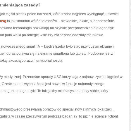
 zmieniająca zasady?
ak ciężki plecak pełen narzędzi, które trzeba najpierw wyciągnąć, ustawić i
 usg
to jak smartfon wśród telefonów – niewielkie, lekkie, a jednocześnie
nsowana technologia pozwalają na szybkie przeprowadzenie diagnostyki
d pola walki po odległe wsie czy zatłoczone oddziały ratunkowe.
o nowoczesnego smart TV – kiedyś trzeba było stać przy dużym ekranie i
ie i obraz pojawia się na ekranie smartfona lub tabletu. Podobnie jest z
soką jakością obrazu i funkcjonalnością.
y medycznej. Przenośne aparaty USG korzystają z najnowszych osiągnięć w
ncji. Część modeli wyposażona jest nawet w funkcje automatycznego
magania diagnostyki. To tak, jakby mieć asystenta przy sobie, który
ychmiastowego przesyłania obrazów do specjalistów z innych lokalizacji.
alistą w czasie rzeczywistym podczas badania? To już nie science fiction!