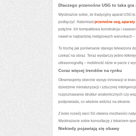
Dlaczego przenośne USG to taka gra
Wyobraźcie sobie, że tradycyjny aparat USG to j
podłączyć. Natomiast
przenośne usg, aparaty
potężne. Ich kompaktowa konstrukcja i zaawa
nawet w najbardziej nietypowych warunkach – o
To trochę jak porównanie starego telewizora d
czekać na obraz. Teraz wystarczy jedno kliknięc
ultrasonografią – mobilność idzie w parze z wy
Coraz więcej trendów na rynku
Obserwujemy obecnie wysyp innowacji w branż
dziedzinie miniaturyzacji i sztucznej intelige
rozpoznawania struktur anatomicznych czy wspo
podpowiada, co właśnie widzisz na ekranie.
Z kolei rozwój sieci 5G otwiera możliwości nat
Wyobrażacie sobie konsultację z lekarzem specj
Niekiedy pojawiają się obawy