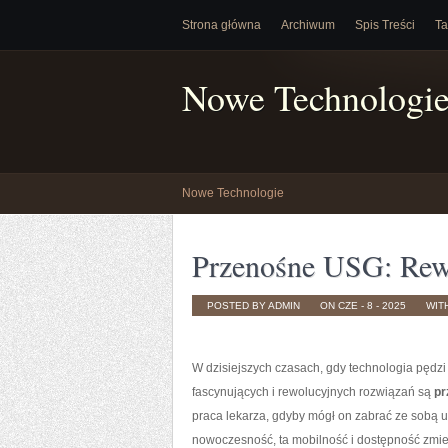
Strona główna
Archiwum
Spis Treści
Ta
Nowe Technologi
Nowe Technologie
Przenośne USG: Rew
POSTED BY ADMIN
ON CZE - 8 - 2025
WIT
W dzisiejszych czasach, gdy technologia pędzi
fascynujących i rewolucyjnych rozwiązań są
pr
praca lekarza, gdyby mógł on zabrać ze sobą ul
nowoczesność, ta mobilność i dostępność zmie