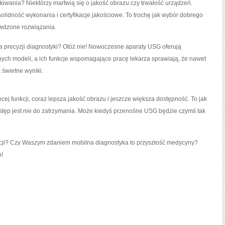
wania? Niektórzy martwią się o jakość obrazu czy trwałość urządzeń.
olidność wykonania i certyfikacje jakościowe. To trochę jak wybór dobrego
wdzone rozwiązania.
na precyzji diagnostyki? Otóż nie! Nowoczesne aparaty USG oferują
nych modeli, a ich funkcje wspomagające pracę lekarza sprawiają, że nawet
świetne wyniki.
ej funkcji, coraz lepsza jakość obrazu i jeszcze większa dostępność. To jak
stęp jest nie do zatrzymania. Może kiedyś przenośne USG będzie czymś tak
lucji? Czy Waszym zdaniem mobilna diagnostyka to przyszłość medycyny?
h!