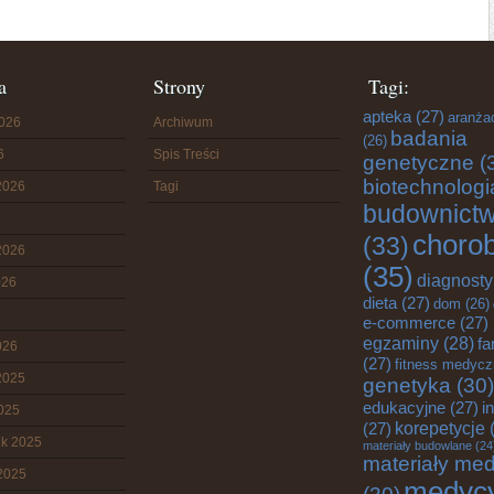
a
Strony
Tagi:
apteka
(27)
aranża
2026
Archiwum
badania
(26)
6
Spis Treści
genetyczne
(
biotechnologi
2026
Tagi
budownict
choro
(33)
2026
(35)
diagnost
026
dieta
(27)
dom
(26)
e-commerce
(27)
egzaminy
(28)
fa
026
(27)
fitness medyc
2025
genetyka
(30)
edukacyjne
(27)
i
2025
korepetycje
(
(27)
ik 2025
materiały budowlane
(24
materiały me
2025
medyc