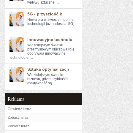
wpływu sztucznej ...
5G - przyszłość k
Nowa era w świecie mobilnej
technologii już nadeszła! 5G,
...
Innowacyjne technolo
W dzisiejszym światku
przemysłowym kluczową rolę
odgrywają innowacyjne
technologie, ...
Sztuka optymalizacji
W‍ dzisiejszym świecie⁤
biznesu, ⁤gdzie szybkość i
efektywność są ...
Reklama:
Odwiedź teraz
Zobacz teraz
Pobierz teraz