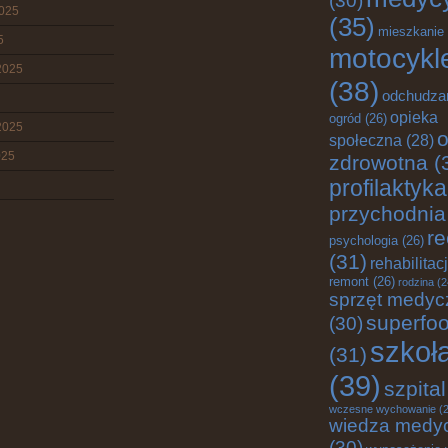
(30)
2025
(35)
mieszkanie
5
motocykl
2025
(38)
odchudza
opieka
ogród
(26)
2025
o
społeczna
(28)
025
zdrowotna
(
profilaktyka
przychodnia
re
psychologia
(26)
(31)
rehabilitac
remont
(26)
rodzina
(2
sprzęt medyc
superfo
(30)
szkoł
(31)
(39)
szpital
wczesne wychowanie
(2
wiedza medy
(30)