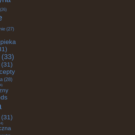
(26)
e
nie
(27)
pieka
31)
(33)
(31)
cepty
ja
(28)
4)
zny
ods
a
(31)
4)
czna