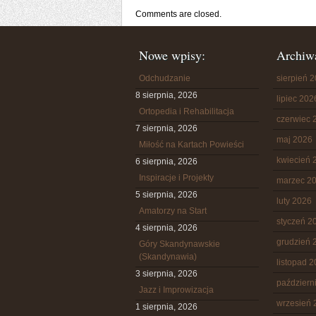
Comments are closed.
Nowe wpisy:
Archiw
Odchudzanie
sierpień 
8 sierpnia, 2026
lipiec 202
Ortopedia i Rehabilitacja
czerwiec 
7 sierpnia, 2026
maj 2026
Miłość na Kartach Powieści
kwiecień 
6 sierpnia, 2026
Inspiracje i Projekty
marzec 2
5 sierpnia, 2026
luty 2026
Amatorzy na Start
styczeń 2
4 sierpnia, 2026
grudzień 
Góry Skandynawskie
(Skandynawia)
listopad 
3 sierpnia, 2026
październ
Jazz i Improwizacja
wrzesień 
1 sierpnia, 2026