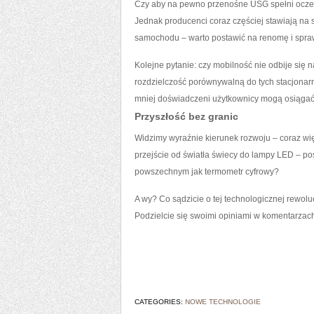
Czy aby na pewno przenośne USG spełni oczeki
Jednak producenci coraz częściej stawiają na s
samochodu – warto postawić na renomę i spra
Kolejne pytanie: czy mobilność nie odbije się 
rozdzielczość porównywalną do tych stacjonar
mniej doświadczeni użytkownicy mogą osiągać 
Przyszłość bez granic
Widzimy wyraźnie kierunek rozwoju – coraz więc
przejście od światła świecy do lampy LED – po
powszechnym jak termometr cyfrowy?
A wy? Co sądzicie o tej technologicznej rewo
Podzielcie się swoimi opiniami w komentarzac
CATEGORIES:
NOWE TECHNOLOGIE