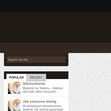
POPULAR
RECENT
Odchudzanie
Mądrość na Talerzu – miejsce
dla osób, które chcą jeść ...
Jak sztuczna intelig
W dzisiejszym dynamicznym
świecie, ​nie można​ ignorować