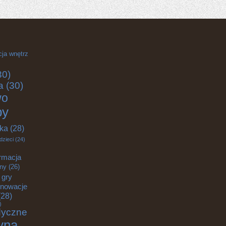
cja wnętrz
30)
a
(30)
wo
by
yka
(28)
dzieci
(24)
rmacja
zny
(26)
gry
nnowacje
28)
)
dyczne
yna