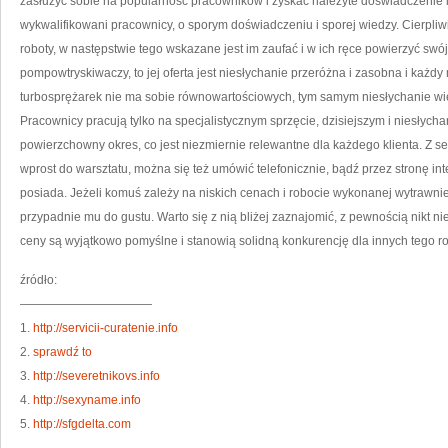
zasłużyć sobie na popularność pracowników i zyskać należyte doświadczenie i 
wykwalifikowani pracownicy, o sporym doświadczeniu i sporej wiedzy. Cierpl
roboty, w następstwie tego wskazane jest im zaufać i w ich ręce powierzyć swój 
pompowtryskiwaczy, to jej oferta jest niesłychanie przeróżna i zasobna i każdy
turbosprężarek nie ma sobie równowartościowych, tym samym niesłychanie wiele
Pracownicy pracują tylko na specjalistycznym sprzęcie, dzisiejszym i niesłych
powierzchowny okres, co jest niezmiernie relewantne dla każdego klienta. Z 
wprost do warsztatu, można się też umówić telefonicznie, bądź przez stronę int
posiada. Jeżeli komuś zależy na niskich cenach i robocie wykonanej wytrawnie i 
przypadnie mu do gustu. Warto się z nią bliżej zaznajomić, z pewnością nikt ni
ceny są wyjątkowo pomyślne i stanowią solidną konkurencję dla innych tego ro
źródło:
———————————
1.
http://servicii-curatenie.info
2.
sprawdź to
3.
http://severetnikovs.info
4.
http://sexyname.info
5.
http://sfgdelta.com