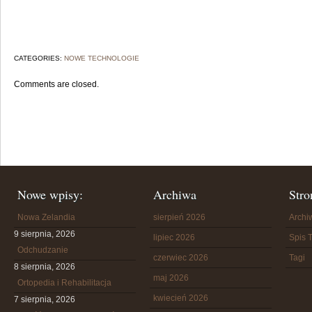
CATEGORIES:
NOWE TECHNOLOGIE
Comments are closed.
Nowe wpisy:
Archiwa
Stro
Nowa Zelandia
sierpień 2026
Arch
9 sierpnia, 2026
lipiec 2026
Spis T
Odchudzanie
czerwiec 2026
Tagi
8 sierpnia, 2026
maj 2026
Ortopedia i Rehabilitacja
kwiecień 2026
7 sierpnia, 2026