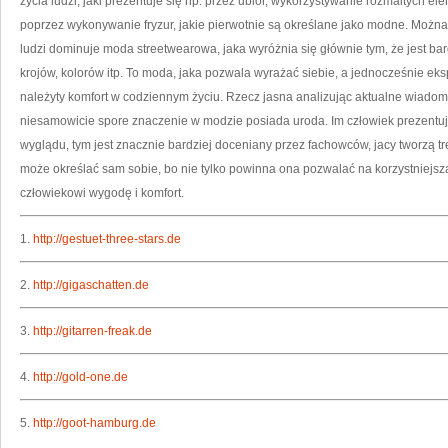
życia ludzi, jaki prezentuje się np. przez ubiór, wykorzystywanie rozmaitych e
poprzez wykonywanie fryzur, jakie pierwotnie są określane jako modne. Można 
ludzi dominuje moda streetwearowa, jaka wyróżnia się głównie tym, że jest ba
krojów, kolorów itp. To moda, jaka pozwala wyrażać siebie, a jednocześnie e
należyty komfort w codziennym życiu. Rzecz jasna analizując aktualne wiado
niesamowicie spore znaczenie w modzie posiada uroda. Im człowiek prezentuje
wyglądu, tym jest znacznie bardziej doceniany przez fachowców, jacy tworzą
może określać sam sobie, bo nie tylko powinna ona pozwalać na korzystniejsz
człowiekowi wygodę i komfort.
1.
http://gestuet-three-stars.de
2.
http://gigaschatten.de
3.
http://gitarren-freak.de
4.
http://gold-one.de
5.
http://goot-hamburg.de