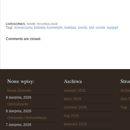
CATEGORIES:
NOWE TECHNOLOGIE
Tagi:
dziewczyny
,
kobiety
,
kosmetyki
,
makijaż
,
moda
,
styl
,
uroda
,
wygląd
Comments are closed.
Nowe wpisy:
Archiwa
Stro
Nowa Zelandia
sierpień 2026
Arch
9 sierpnia, 2026
lipiec 2026
Spis T
Odchudzanie
czerwiec 2026
Tagi
8 sierpnia, 2026
maj 2026
Ortopedia i Rehabilitacja
kwiecień 2026
7 sierpnia, 2026