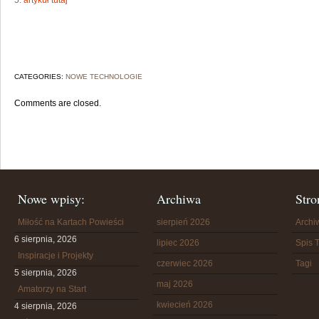
5.
artykuł tutaj
CATEGORIES:
NOWE TECHNOLOGIE
Comments are closed.
Nowe wpisy:
Archiwa
Stro
Miłość na Kartach Powieści
sierpień 2026
Arch
6 sierpnia, 2026
lipiec 2026
Spis T
Inspiracje i Projekty
czerwiec 2026
Tagi
5 sierpnia, 2026
maj 2026
Amatorzy na Start
kwiecień 2026
4 sierpnia, 2026