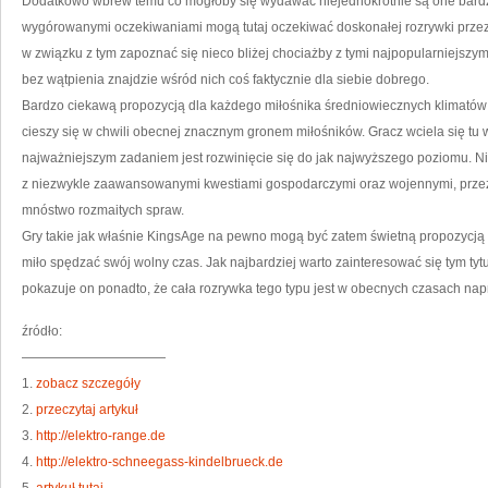
Dodatkowo wbrew temu co mogłoby się wydawać niejednokrotnie są one bard
wygórowanymi oczekiwaniami mogą tutaj oczekiwać doskonałej rozrywki przez w
w związku z tym zapoznać się nieco bliżej chociażby z tymi najpopularniejszym
bez wątpienia znajdzie wśród nich coś faktycznie dla siebie dobrego.
Bardzo ciekawą propozycją dla każdego miłośnika średniowiecznych klimatów 
cieszy się w chwili obecnej znacznym gronem miłośników. Gracz wciela się tu
najważniejszym zadaniem jest rozwinięcie się do jak najwyższego poziomu. Nie
z niezwykle zaawansowanymi kwestiami gospodarczymi oraz wojennymi, przez 
mnóstwo rozmaitych spraw.
Gry takie jak właśnie KingsAge na pewno mogą być zatem świetną propozycją d
miło spędzać swój wolny czas. Jak najbardziej warto zainteresować się tym ty
pokazuje on ponadto, że cała rozrywka tego typu jest w obecnych czasach na
źródło:
———————————
1.
zobacz szczegóły
2.
przeczytaj artykuł
3.
http://elektro-range.de
4.
http://elektro-schneegass-kindelbrueck.de