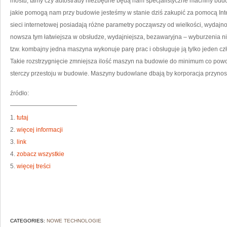
mostu, tamy czy autostrady niezbędne będą nam specjalistyczne machiny bud
jakie pomogą nam przy budowie jesteśmy w stanie dziś zakupić za pomocą Int
sieci internetowej posiadają różne parametry począwszy od wielkości, wydajn
nowsza tym łatwiejsza w obsłudze, wydajniejsza, bezawaryjna – wyburzenia 
tzw. kombajny jedna maszyna wykonuje parę prac i obsługuje ją tylko jeden cz
Takie rozstrzygnięcie zmniejsza ilość maszyn na budowie do minimum co powod
sterczy przestoju w budowie. Maszyny budowlane dbają by korporacja przynosi
źródło:
———————————
1.
tutaj
2.
więcej informacji
3.
link
4.
zobacz wszystkie
5.
więcej treści
CATEGORIES:
NOWE TECHNOLOGIE