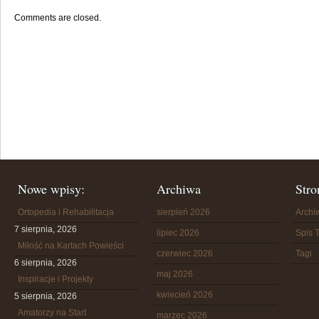
Comments are closed.
Nowe wpisy:
Archiwa
Stro
Ortopedia i Rehabilitacja
sierpień 2026
Arch
7 sierpnia, 2026
lipiec 2026
Spis T
Miłość na Kartach Powieści
czerwiec 2026
Tagi
6 sierpnia, 2026
maj 2026
Inspiracje i Projekty
kwiecień 2026
5 sierpnia, 2026
Amatorzy na Start
marzec 2026