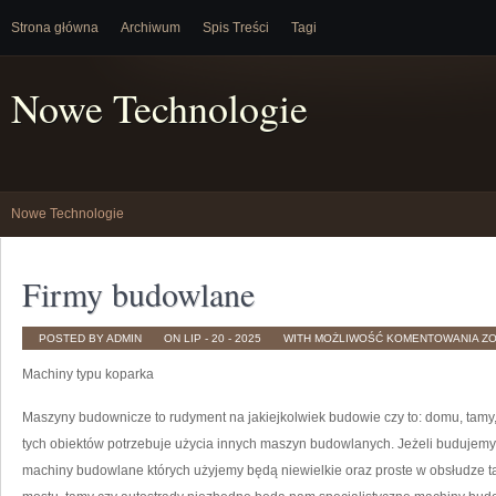
Strona główna
Archiwum
Spis Treści
Tagi
Nowe Technologie
Nowe Technologie
Firmy budowlane
FI
POSTED BY ADMIN
ON LIP - 20 - 2025
WITH
MOŻLIWOŚĆ KOMENTOWANIA
Z
B
Machiny typu koparka
Maszyny budownicze to rudyment na jakiejkolwiek budowie czy to: domu, tamy, 
tych obiektów potrzebuje użycia innych maszyn budowlanych. Jeżeli budujemy
machiny budowlane których użyjemy będą niewielkie oraz proste w obsłudze ta