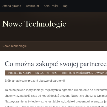
Strona główna
Archiwum
Spis Treści
Tagi
Nowe Technologie
Nowe Technologie
Co można zakupić swojej partnerce
C
POSTED BY ADMIN
ON CZE - 29 - 2025
WITH
MOŻLIWOŚĆ KOMENTOWANIA
Z
M
Z
Zrób fantastyczny prezent dla swojej partnerki!
S
P
To co na pewno łączy kobiety i mężczyzn to ogromne uwielbienie do prezentów
chcemy raz na jakiś czas od kogoś dostać prezent. Nawet nie chodzi w tym mo
Najzwyczajniej w świecie ważne jest także to, iż dzięki prezentowi wiemy, że