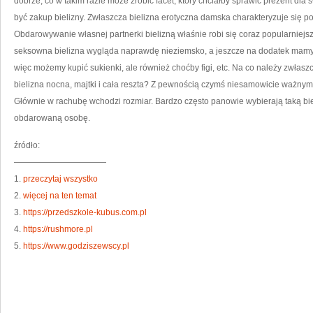
dobrze, co w takim razie może zrobić facet, który chciałby sprawić prezent dl
być zakup bielizny. Zwłaszcza bielizna erotyczna damska charakteryzuje się 
Obdarowywanie własnej partnerki bielizną właśnie robi się coraz popularniejs
seksowna bielizna wygląda naprawdę nieziemsko, a jeszcze na dodatek mamy 
więc możemy kupić sukienki, ale również choćby figi, etc. Na co należy zwłasz
bielizna nocna, majtki i cała reszta? Z pewnością czymś niesamowicie ważnym 
Głównie w rachubę wchodzi rozmiar. Bardzo często panowie wybierają taką biel
obdarowaną osobę.
źródło:
———————————
1.
przeczytaj wszystko
2.
więcej na ten temat
3.
https://przedszkole-kubus.com.pl
4.
https://rushmore.pl
5.
https://www.godziszewscy.pl