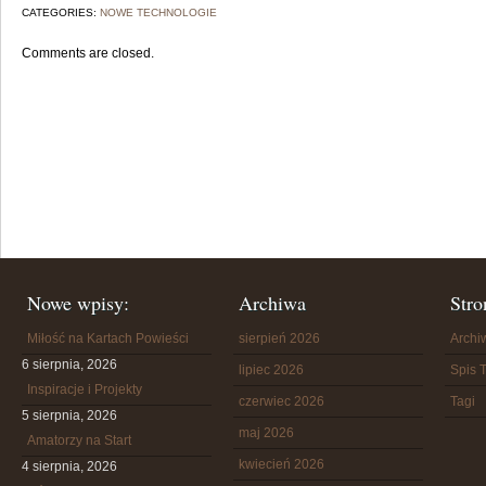
CATEGORIES:
NOWE TECHNOLOGIE
Comments are closed.
Nowe wpisy:
Archiwa
Stro
Miłość na Kartach Powieści
sierpień 2026
Arch
6 sierpnia, 2026
lipiec 2026
Spis T
Inspiracje i Projekty
czerwiec 2026
Tagi
5 sierpnia, 2026
maj 2026
Amatorzy na Start
kwiecień 2026
4 sierpnia, 2026