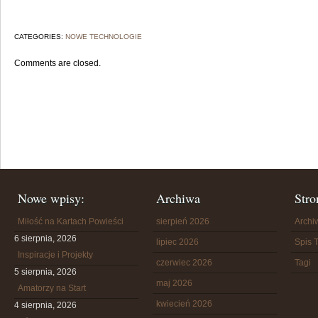
CATEGORIES:
NOWE TECHNOLOGIE
Comments are closed.
Nowe wpisy:
Archiwa
Stro
Miłość na Kartach Powieści
sierpień 2026
Arch
6 sierpnia, 2026
lipiec 2026
Spis T
Inspiracje i Projekty
czerwiec 2026
Tagi
5 sierpnia, 2026
maj 2026
Amatorzy na Start
kwiecień 2026
4 sierpnia, 2026