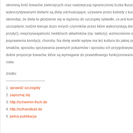
P
skromną ilość towarów zwierzęcych oraz nadzwyczaj ograniczonej liczby tłus
B
CH
wykorzystywanymi dietami są diety odchudzające, używane przez kobiety z tusz
stereotyp, że dieta to głodzenie się w dążeniu do szczupłej sylwetki, co jest k
szczupłymi, ludźmi kieruje dużo innych czynników przez które wykorzystują diet
przytyć), nieprzyswajalność niektórych składników (np. laktozy), wzmocnienie
poprawienia kondycji, choroby. Na dietę wielki wpływ ma też kultura do jakiej
smaków, sposobu spożywania pewnych pokarmów i sposobu ich przygotowywa
dobre proporcje towarów, które są wymagane do prawidłowego funkcjonowania
ciała.
źródło:
———————————
1.
sprawdź szczegóły
2.
zapoznaj się
3.
http://schwimm-fisch.de
4.
http://sclhandball.de
5.
pełna publikacja