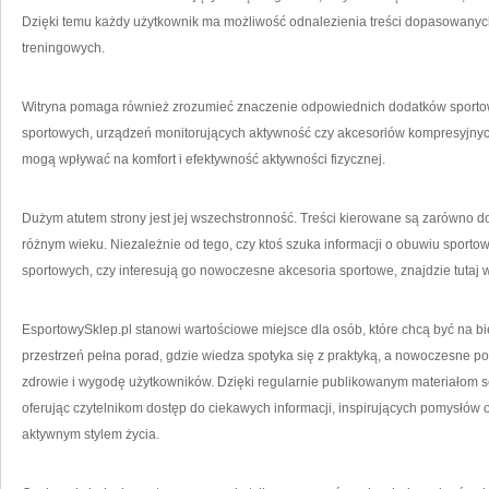
Dzięki temu każdy użytkownik ma możliwość odnalezienia treści dopasowanyc
treningowych.
Witryna pomaga również zrozumieć znaczenie odpowiednich dodatków sportow
sportowych, urządzeń monitorujących aktywność czy akcesoriów kompresyjnych
mogą wpływać na komfort i efektywność aktywności fizycznej.
Dużym atutem strony jest jej wszechstronność. Treści kierowane są zarówno do
różnym wieku. Niezależnie od tego, czy ktoś szuka informacji o obuwiu sporto
sportowych, czy interesują go nowoczesne akcesoria sportowe, znajdzie tutaj w
EsportowySklep.pl stanowi wartościowe miejsce dla osób, które chcą być na bi
przestrzeń pełna porad, gdzie wiedza spotyka się z praktyką, a nowoczesne pode
zdrowie i wygodę użytkowników. Dzięki regularnie publikowanym materiałom se
oferując czytelnikom dostęp do ciekawych informacji, inspirujących pomysłów
aktywnym stylem życia.