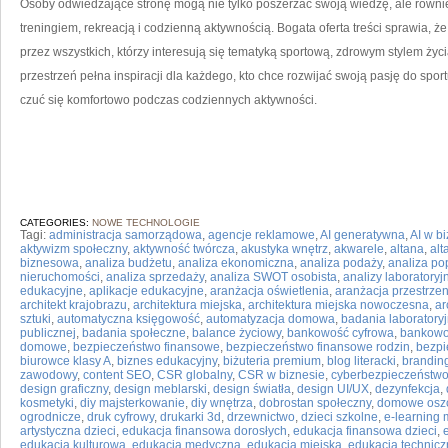
Osoby odwiedzające stronę mogą nie tylko poszerzać swoją wiedzę, ale równ
treningiem, rekreacją i codzienną aktywnością. Bogata oferta treści sprawia, 
przez wszystkich, którzy interesują się tematyką sportową, zdrowym stylem ży
przestrzeń pełna inspiracji dla każdego, kto chce rozwijać swoją pasję do spor
czuć się komfortowo podczas codziennych aktywności.
CATEGORIES:
NOWE TECHNOLOGIE
Tagi:
administracja samorządowa
,
agencje reklamowe
,
AI generatywna
,
AI w b
aktywizm społeczny
,
aktywność twórcza
,
akustyka wnętrz
,
akwarele
,
altana
,
al
biznesowa
,
analiza budżetu
,
analiza ekonomiczna
,
analiza podaży
,
analiza po
nieruchomości
,
analiza sprzedaży
,
analiza SWOT osobista
,
analizy laboratoryj
edukacyjne
,
aplikacje edukacyjne
,
aranżacja oświetlenia
,
aranżacja przestrzen
architekt krajobrazu
,
architektura miejska
,
architektura miejska nowoczesna
,
ar
sztuki
,
automatyczna księgowość
,
automatyzacja domowa
,
badania laboratory
publicznej
,
badania społeczne
,
balance życiowy
,
bankowość cyfrowa
,
bankowo
domowe
,
bezpieczeństwo finansowe
,
bezpieczeństwo finansowe rodzin
,
bezpi
biurowce klasy A
,
biznes edukacyjny
,
biżuteria premium
,
blog literacki
,
brandin
zawodowy
,
content SEO
,
CSR globalny
,
CSR w biznesie
,
cyberbezpieczeństw
design graficzny
,
design meblarski
,
design światła
,
design UI/UX
,
dezynfekcja
,
kosmetyki
,
diy majsterkowanie
,
diy wnętrza
,
dobrostan społeczny
,
domowe osz
ogrodnicze
,
druk cyfrowy
,
drukarki 3d
,
drzewnictwo
,
dzieci szkolne
,
e-learning
artystyczna dzieci
,
edukacja finansowa dorosłych
,
edukacja finansowa dzieci
,
edukacja kulturowa
,
edukacja medyczna
,
edukacja miejska
,
edukacja technic