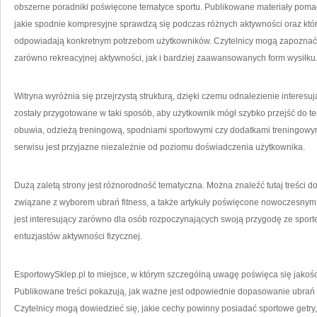
obszerne poradniki poświęcone tematyce sportu. Publikowane materiały pomag
jakie spodnie kompresyjne sprawdzą się podczas różnych aktywności oraz któr
odpowiadają konkretnym potrzebom użytkowników. Czytelnicy mogą zapoznać
zarówno rekreacyjnej aktywności, jak i bardziej zaawansowanych form wysiłku
Witryna wyróżnia się przejrzystą strukturą, dzięki czemu odnalezienie interesu
zostały przygotowane w taki sposób, aby użytkownik mógł szybko przejść do
obuwia, odzieżą treningową, spodniami sportowymi czy dodatkami treningowymi
serwisu jest przyjazne niezależnie od poziomu doświadczenia użytkownika.
Dużą zaletą strony jest różnorodność tematyczna. Można znaleźć tutaj treści do
związane z wyborem ubrań fitness, a także artykuły poświęcone nowoczesnym
jest interesujący zarówno dla osób rozpoczynających swoją przygodę ze sporte
entuzjastów aktywności fizycznej.
EsportowySklep.pl to miejsce, w którym szczególną uwagę poświęca się jakośc
Publikowane treści pokazują, jak ważne jest odpowiednie dopasowanie ubrań
Czytelnicy mogą dowiedzieć się, jakie cechy powinny posiadać sportowe getry