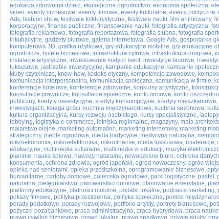
edukacja zdrowotna dzieci
,
ekologiczne ogrodnictwo
,
ekonomia społeczna
,
el
video
,
eventy biznesowe
,
eventy filmowe
,
eventy kulturalne
,
eventy polityczne
,
Ads
,
fashion show
,
festiwale folklorystyczne
,
festiwale nauki
,
film animowany
,
f
korporacyjne
,
finanse publiczne
,
finansowanie nauki
,
fotografia artystyczna
,
fot
fotografia reklamowa
,
fotografia reportażowa
,
fotografia ślubna
,
fotografia spor
inkubacyjne
,
gadżety biurowe
,
galeria internetowa
,
Google Ads
,
gospodarka gl
komputerowa 3D
,
grafika użytkowa
,
gry edukacyjne mobilne
,
gry edukacyjne of
ogrodnicze
,
hotele biznesowe
,
infrastruktura cyfrowa
,
infrastruktura drogowa
,
i
instalacje artystyczne
,
inwestowanie małych kwot
,
inwestycje biurowe
,
inwesty
luksusowe
,
jastrzębie inwestycyjne
,
kampanie edukacyjne
,
kampanie społecz
kluby czytelnicze
,
know-how
,
kodeks etyczny
,
kompetencje zawodowe
,
kompos
komunikacja interpersonalna
,
komunikacja społeczna
,
komunikacja w firmie
,
k
konferencje hotelowe
,
konferencje zdrowotne
,
konkursy artystyczne
,
konstrukc
konsultacje prawnicze
,
konsultacje społeczne
,
konto firmowe
,
konto oszczędn
publiczny
,
kredyty inwestycyjne
,
kredyty konsumpcyjne
,
kredyty mieszkaniowe
,
inwestycjach
,
księga gości
,
kuchnia międzynarodowa
,
kuchnia sezonowa
,
kult
kultura organizacyjna
,
kursy rozwoju osobistego
,
kursy specjalistyczne
,
laptopy
lobbying
,
logistyka e-commerce
,
lotniska regionalne
,
magazyny
,
mała architek
malarstwo olejne
,
marketing automation
,
marketing internetowy
,
marketing mob
strategiczny
,
meble ogrodowe
,
media tradycyjne
,
medycyna naturalna
,
mentori
mikroekonomia
,
mikroelektronika
,
mikrofinanse
,
moda luksusowa
,
moderacja
,
edukacyjne
,
multimedia kulturalne
,
multimedia w edukacji
,
muzyka elektronicz
pianinie
,
nauka śpiewu
,
nawozy naturalne
,
nowoczesne biuro
,
ochrona danyc
konsumenta
,
ochrona zdrowia
,
ogród japoński
,
ogród nowoczesny
,
ogród wiejs
opieka nad seniorami
,
opieka przedszkolna
,
oprogramowanie biznesowe
,
opty
humanitarne
,
ozdoby domowe
,
paleniska ogrodowe
,
parki logistyczne
,
pastel
,
naturalna
,
pielęgniarstwo
,
piwowarstwo domowe
,
planowanie emerytalne
,
plan
platformy edukacyjne
,
płatności mobilne
,
podatki lokalne
,
podcasts marketing
,
pokazy filmowe
,
polityka przestrzenna
,
polityka społeczna
,
pomoc międzynaro
porady podatkowe
,
porady rozwojowe
,
portfolio artysty
,
portrety biznesowe
,
poś
pożyczki pozabankowe
,
praca administracyjna
,
praca hybrydowa
,
praca nauk
prawo cywilne biznesowe
,
prawo lokalne
,
prawo spadkowe
,
private equity
,
pro