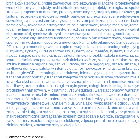
profilaktyka zdrowia
,
profile zawodowe
,
projektowanie graficzne
,
projektowani
wnętrz biurowych
,
projekty architektoniczne wnętrz
,
projekty ekologiczne społ
firmowe
,
projekty humanitarne
,
projekty inwestycyjne
,
projekty krajobrazowe
,
p
kulturalne
,
projekty meblowe
,
projekty parkowe
,
projekty społeczne edukacyjn
coworkingowa
,
przestrzeń kreatywna
,
przestrzeń publiczna
,
przestrzeń wirtual
nastolatków
,
rękodzieło artystyczne
,
relacje biznesowe
,
relacje medialne
,
rema
rodzinne finanse
,
rodzinne inwestycje
,
rozliczenia podatkowe
,
rozmowy kwalifi
nieruchomości
,
rynek sztuki
,
rynki surowców
,
rysunek techniczny
,
seed capital
,
routine
,
smart city
,
smart city technologie
,
spedycja międzynarodowa
,
społeczn
sponsoring wydarzeń
,
spot reklamowy
,
spotkania networkingowe biznesowe
,
s
PR
,
strategie marketingowe
,
strategie rozwoju miasta
,
street photography
,
styl
rustykalny
,
systemy CRM w sprzedaży
,
systemy dokumentów
,
systemy ERP w fi
nawadniające
,
systemy płatnicze
,
szkoła filmowa projekty
,
szkoła muzyczna
,
sz
twarde
,
szkolnictwo podstawowe
,
szkolnictwo wyższe
,
szkoły policealne
,
sztuc
sztuka kulinarna regionalna
,
sztuka ludowa
,
sztuka negocjacji
,
sztuka uliczna
,
użytkowa domowa
,
sztuka w internecie
,
taniec nowoczesny
,
taras
,
targi branż
technologie AGD
,
technologie materiałowe
,
telemedycyna specjalistyczna
,
tra
transport autonomiczny
,
transport kolejowy
,
transport luksusowy
,
transport miejs
turystyka ekstremalna
,
twórczość artystyczna
,
ubezpieczenia komunikacyjne
,
u
handlowe
,
uroda naturalna
,
usługi charytatywne
,
usługi fintech
,
usługi inwesty
produktów finansowych
,
VR gaming
,
VR w edukacji
,
warsztat domowy
,
warsztat
marketingowe
,
warsztaty online
,
wernisaż
,
wideofilmowanie
,
wideokonferencje
rzeczywistość
,
wirtualne konferencje
,
wirtualne targi
,
wizyty lekarskie
,
współpra
wydawnictwo internetowe
,
wynajem biur
,
wynalazki
,
wyposażenie ogrodu
,
wys
motoryzacyjne
,
zabawa w domu
,
zarządzanie biurem
,
zarządzanie domowym 
zarządzanie flotą
,
zarządzanie kapitałem
,
zarządzanie klientami
,
zarządzanie 
makroekonomiczne
,
zarządzanie stresem
,
zarządzanie twórcze
,
zarządzanie 
zarządzanie zespołem
,
zdjęcia produktowe
,
zdjęcia produktowe e-commerce
,
ziołolecznictwo
,
zrównoważony rozwój miast
Comments are closed.