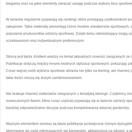
biegania oraz na jakie elementy zwracać uwagę podczas wyboru bluz sportow
W serwisie regularnie pojawiają się rankingi, które pomagają użytkownikom 
zakupowe. Takie materiały prezentują różne modele sneakersów sportowych, 
popularne producentów odzieży sportowej. Dzięki temu odwiedzający mogą sz
oczekiwaniom oraz indywidualnym preferencjom.
Strona jest także źródłem wiedzy na temat aktualnych nowości związanych ze ś
Publikacje dotyczą między innymi modnych stylizacji sportowych, pokazując j
Coraz więcej osób wybiera sportowe ubrania nie tylko na trening, ale również j
takie treści cieszą się dużym zainteresowaniem.
Nie brakuje również materiałów związanych z tematyką ekologii. Czytelnicy m
nowoczesnych tkanin, które coraz częściej pojawiają się w świecie odzieży s
bardziej odpowiedzialne decyzje podczas kompletowania własnej garderoby.
Ważnym elementem serwisu są także publikacje poświęcone różnym dyscypli
skierowane do osób interesujących się bieganiem, aktywnością na siłowni, a t