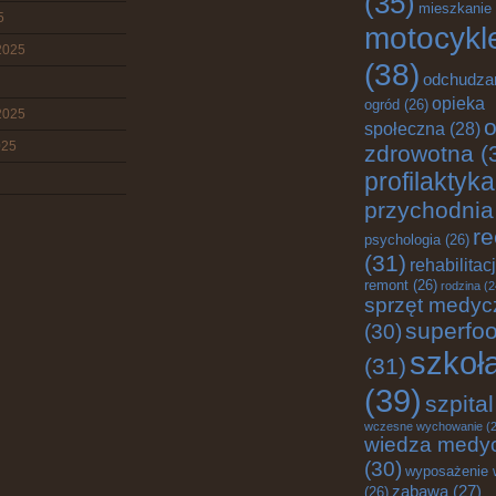
(35)
mieszkanie
5
motocykl
2025
(38)
odchudza
opieka
ogród
(26)
2025
o
społeczna
(28)
025
zdrowotna
(
profilaktyka
przychodnia
re
psychologia
(26)
(31)
rehabilitac
remont
(26)
rodzina
(2
sprzęt medyc
superfo
(30)
szkoł
(31)
(39)
szpital
wczesne wychowanie
(2
wiedza medy
(30)
wyposażenie 
zabawa
(27)
(26)