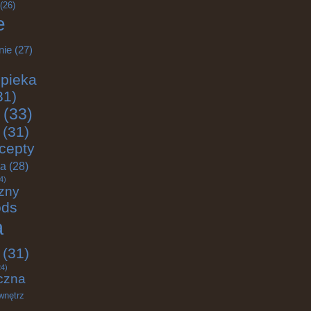
(26)
e
nie
(27)
pieka
31)
(33)
(31)
cepty
ja
(28)
4)
zny
ods
a
(31)
4)
czna
wnętrz