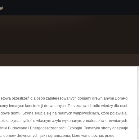
gi
e
netowa przestrzeń dla osób zainteresowanych domami drewnianymi DomPol
ęcony tematyce konstrukcji drewnianych. To rzeczowe źródło wiedzy dla osób,
udowę domu. Strona skupia się na realnych wątpliwościach, które pojawiają
 ktoś zaczyna myśleć o własnym azylu wykonanym z materiałów drewnianych.
niki Budowlane i Energooszczędność i Ekologia. Tematyka strony obejmuje
i domów drewnianych, jak i ograniczenia, które warto poznać przed