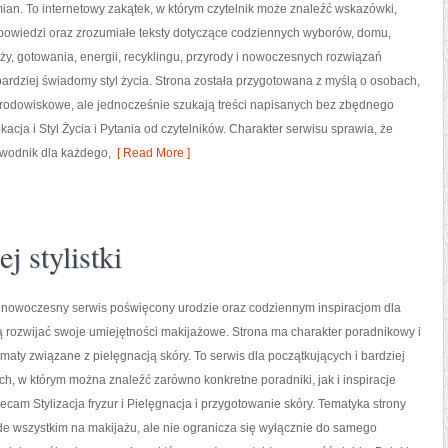
an. To internetowy zakątek, w którym czytelnik może znaleźć wskazówki,
powiedzi oraz zrozumiałe teksty dotyczące codziennych wyborów, domu,
y, gotowania, energii, recyklingu, przyrody i nowoczesnych rozwiązań
ardziej świadomy styl życia. Strona została przygotowana z myślą o osobach,
odowiskowe, ale jednocześnie szukają treści napisanych bez zbędnego
cja i Styl Życia i Pytania od czytelników. Charakter serwisu sprawia, że
ewodnik dla każdego,
[ Read More ]
j stylistki
o nowoczesny serwis poświęcony urodzie oraz codziennym inspiracjom dla
ą rozwijać swoje umiejętności makijażowe. Strona ma charakter poradnikowy i
ematy związane z pielęgnacją skóry. To serwis dla początkujących i bardziej
, w którym można znaleźć zarówno konkretne poradniki, jak i inspiracje
lecam Stylizacja fryzur i Pielęgnacja i przygotowanie skóry. Tematyka strony
de wszystkim na makijażu, ale nie ogranicza się wyłącznie do samego