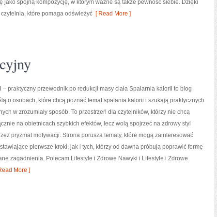
ę jako spójną kompozycję, w którym ważne są także pewność siebie. Dzięki
czytelnia, które pomaga odświeżyć
[ Read More ]
cyjny
i – praktyczny przewodnik po redukcji masy ciała Spalarnia kalorii to blog
lą o osobach, które chcą poznać temat spalania kalorii i szukają praktycznych
nych w zrozumiały sposób. To przestrzeń dla czytelników, którzy nie chcą
ącznie na obietnicach szybkich efektów, lecz wolą spojrzeć na zdrowy styl
przez pryzmat motywacji. Strona porusza tematy, które mogą zainteresować
tawiające pierwsze kroki, jak i tych, którzy od dawna próbują poprawić formę
ne zagadnienia. Polecam Lifestyle i Zdrowe Nawyki i Lifestyle i Zdrowe
Read More ]