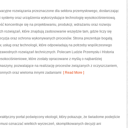
acyjne rozwiązania przeznaczone dla sektora przemysłowego, dostarczając
i systemy oraz urządzenia wykorzystujące technologię wysokociśnieniową.
ść koncentruje się na projektowaniu, produkcji, wdrażaniu oraz rozwoju
 rozwiązań, które znajdują zastosowanie wszędzie tam, gdzie liczy się
recyzja oraz ochrona wykonywanych procesów. Strona prezentuje bogatą
w, usług oraz technologii, które odpowiadają na potrzeby współczesnego
ezawodnych rozwiązań technicznych. Polecam Ludzie Przemysłu i Historia
ysokociśnieniowe, które zostały opracowane z myślą o najbardziej
aszyny, pozwalające na realizację procesów związanych z oczyszczaniem,
ronnych oraz wieloma innymi zadaniami
[ Read More ]
raktyczny portal poświęcony ekologii, który pokazuje, że świadome podejście
 musi oznaczać wielkich wyrzeczeń, skomplikowanych decyzji ani