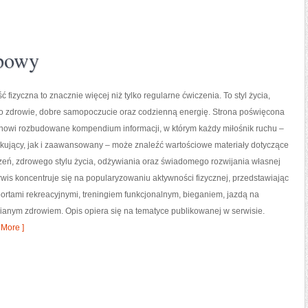
upowy
ć fizyczna to znacznie więcej niż tylko regularne ćwiczenia. To styl życia,
o zdrowie, dobre samopoczucie oraz codzienną energię. Strona poświęcona
tanowi rozbudowane kompendium informacji, w którym każdy miłośnik ruchu –
kujący, jak i zaawansowany – może znaleźć wartościowe materiały dotyczące
zeń, zdrowego stylu życia, odżywiania oraz świadomego rozwijania własnej
wis koncentruje się na popularyzowaniu aktywności fizycznej, przedstawiając
portami rekreacyjnymi, treningiem funkcjonalnym, bieganiem, jazdą na
ianym zdrowiem. Opis opiera się na tematyce publikowanej w serwisie.
More ]