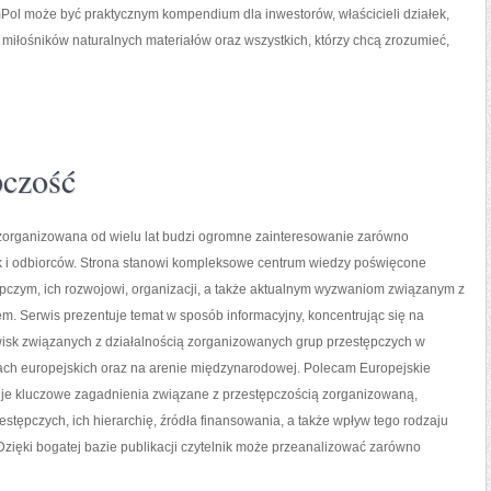
Pol może być praktycznym kompendium dla inwestorów, właścicieli działek,
miłośników naturalnych materiałów oraz wszystkich, którzy chcą zrozumieć,
pczość
zorganizowana od wielu lat budzi ogromne zainteresowanie zarówno
ak i odbiorców. Strona stanowi kompleksowe centrum wiedzy poświęcone
pczym, ich rozwojowi, organizacji, a także aktualnym wyzwaniom związanym z
. Serwis prezentuje temat w sposób informacyjny, koncentrując się na
isk związanych z działalnością zorganizowanych grup przestępczych w
ach europejskich oraz na arenie międzynarodowej. Polecam Europejskie
uje kluczowe zagadnienia związane z przestępczością zorganizowaną,
stępczych, ich hierarchię, źródła finansowania, a także wpływ tego rodzaju
Dzięki bogatej bazie publikacji czytelnik może przeanalizować zarówno