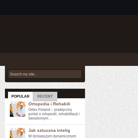
POPULAR
RECENT
Ortopedia i Rehabili
Ortex Poland – praktyczny
portal o ortopedii, rehabilitacji i
świadomym ...
Jak sztuczna intelig
W dzisiejszym dynamicznym