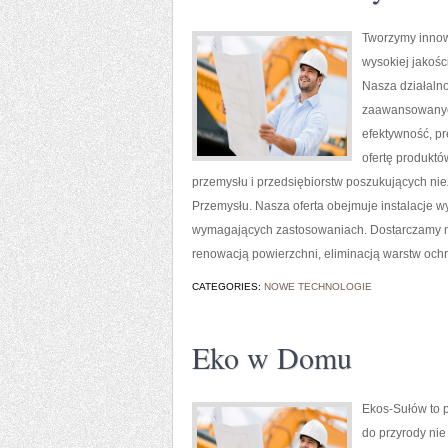
Tworzymy innow
wysokiej jakośc
Nasza działalno
zaawansowanych
efektywność, p
ofertę produktó
przemysłu i przedsiębiorstw poszukujących ni
Przemysłu. Nasza oferta obejmuje instalacje w
wymagających zastosowaniach. Dostarczamy m
renowacją powierzchni, eliminacją warstw och
CATEGORIES:
NOWE TECHNOLOGIE
Eko w Domu
Ekos-Sułów to p
do przyrody nie