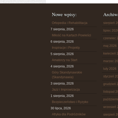
Nowe wpisy:
Archiw
Ortopedia i Rehabilitacja
sierpień 
7 sierpnia, 2026
lipiec 202
Miłość na Kartach Powieści
czerwiec 
6 sierpnia, 2026
maj 2026
Inspiracje i Projekty
kwiecień 
5 sierpnia, 2026
Amatorzy na Start
marzec 2
4 sierpnia, 2026
luty 2026
Góry Skandynawskie
styczeń 2
(Skandynawia)
3 sierpnia, 2026
grudzień 
Jazz i Improwizacja
listopad 
1 sierpnia, 2026
październ
Bezpieczeństwo i Ryzyko
wrzesień 
30 lipca, 2026
Afryka dla Podróżników
sierpień 