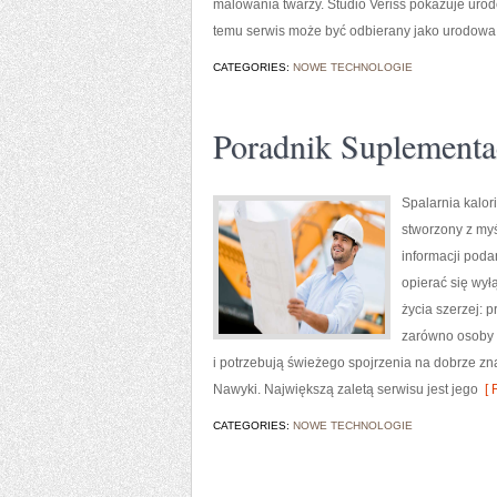
malowania twarzy. Studio Veriss pokazuje urod
temu serwis może być odbierany jako urodowa 
CATEGORIES:
NOWE TECHNOLOGIE
Poradnik Suplementa
Spalarnia kalori
stworzony z myś
informacji poda
opierać się wył
życia szerzej: 
zarówno osoby s
i potrzebują świeżego spojrzenia na dobrze zna
Nawyki. Największą zaletą serwisu jest jego
[ 
CATEGORIES:
NOWE TECHNOLOGIE