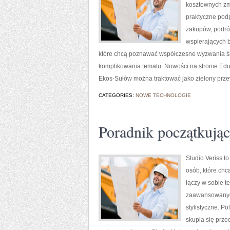
kosztownych zmi
praktyczne pod
zakupów, podróż
wspierających b
które chcą poznawać współczesne wyzwania śr
komplikowania tematu. Nowości na stronie Eduka
Ekos-Sułów można traktować jako zielony prz
CATEGORIES:
NOWE TECHNOLOGIE
Poradnik początkujące
Studio Veriss t
osób, które chc
łączy w sobie t
zaawansowanych
stylistyczne. Po
skupia się prze