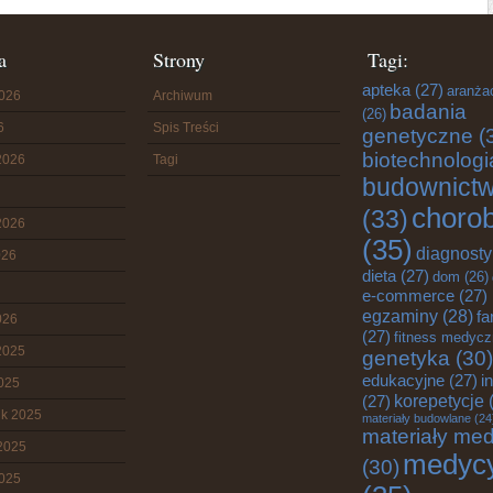
a
Strony
Tagi:
apteka
(27)
aranża
2026
Archiwum
badania
(26)
6
Spis Treści
genetyczne
(
biotechnologi
2026
Tagi
budownict
choro
(33)
2026
(35)
diagnost
026
dieta
(27)
dom
(26)
e-commerce
(27)
egzaminy
(28)
fa
026
(27)
fitness medyc
2025
genetyka
(30)
edukacyjne
(27)
i
2025
korepetycje
(
(27)
ik 2025
materiały budowlane
(24
materiały me
2025
medyc
(30)
2025