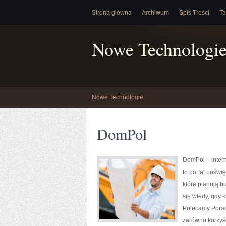
Strona główna
Archiwum
Spis Treści
Ta
Nowe Technologi
Nowe Technologie
DomPol
DomPol – inter
to portal poświ
które planują b
się wtedy, gdy
Polecamy Porad
zarówno korzyśc