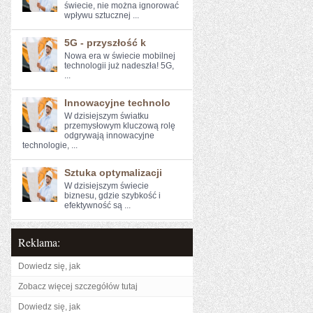
świecie, ​nie można​ ignorować
wpływu sztucznej ...
5G - przyszłość k
Nowa era w świecie mobilnej
technologii już nadeszła! 5G,
...
Innowacyjne technolo
W dzisiejszym światku
przemysłowym kluczową rolę
odgrywają innowacyjne
technologie, ...
Sztuka optymalizacji
W‍ dzisiejszym świecie⁤
biznesu, ⁤gdzie szybkość i
efektywność są ...
Reklama:
Dowiedz się, jak
Zobacz więcej szczegółów tutaj
Dowiedz się, jak