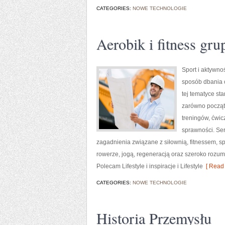
CATEGORIES:
NOWE TECHNOLOGIE
Aerobik i fitness gr
Sport i aktywnoś
sposób dbania 
tej tematyce s
zarówno począt
treningów, ćwic
sprawności. Ser
zagadnienia związane z siłownią, fitnessem, s
rowerze, jogą, regeneracją oraz szeroko rozum
Polecam Lifestyle i inspiracje i Lifestyle
[ Read 
CATEGORIES:
NOWE TECHNOLOGIE
Historia Przemysłu