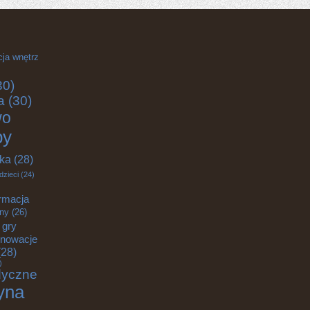
cja wnętrz
30)
a
(30)
wo
by
yka
(28)
dzieci
(24)
rmacja
zny
(26)
gry
nnowacje
28)
)
dyczne
yna