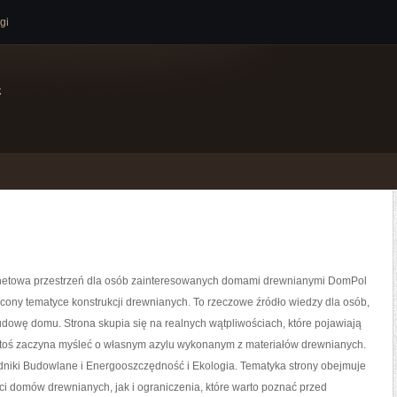
gi
e
netowa przestrzeń dla osób zainteresowanych domami drewnianymi DomPol
ęcony tematyce konstrukcji drewnianych. To rzeczowe źródło wiedzy dla osób,
udowę domu. Strona skupia się na realnych wątpliwościach, które pojawiają
 ktoś zaczyna myśleć o własnym azylu wykonanym z materiałów drewnianych.
niki Budowlane i Energooszczędność i Ekologia. Tematyka strony obejmuje
i domów drewnianych, jak i ograniczenia, które warto poznać przed