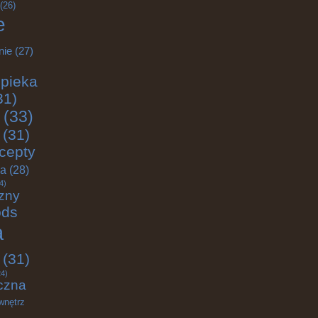
(26)
e
nie
(27)
pieka
31)
(33)
(31)
cepty
ja
(28)
4)
zny
ods
a
(31)
4)
czna
wnętrz