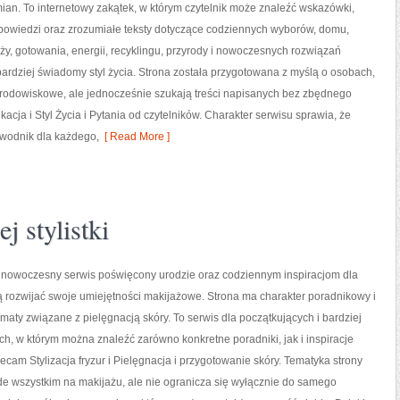
an. To internetowy zakątek, w którym czytelnik może znaleźć wskazówki,
powiedzi oraz zrozumiałe teksty dotyczące codziennych wyborów, domu,
y, gotowania, energii, recyklingu, przyrody i nowoczesnych rozwiązań
ardziej świadomy styl życia. Strona została przygotowana z myślą o osobach,
odowiskowe, ale jednocześnie szukają treści napisanych bez zbędnego
cja i Styl Życia i Pytania od czytelników. Charakter serwisu sprawia, że
ewodnik dla każdego,
[ Read More ]
j stylistki
o nowoczesny serwis poświęcony urodzie oraz codziennym inspiracjom dla
ą rozwijać swoje umiejętności makijażowe. Strona ma charakter poradnikowy i
ematy związane z pielęgnacją skóry. To serwis dla początkujących i bardziej
, w którym można znaleźć zarówno konkretne poradniki, jak i inspiracje
lecam Stylizacja fryzur i Pielęgnacja i przygotowanie skóry. Tematyka strony
de wszystkim na makijażu, ale nie ogranicza się wyłącznie do samego