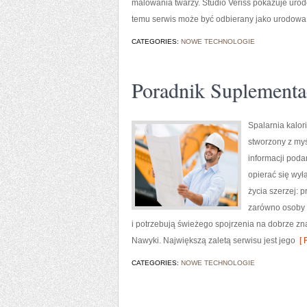
malowania twarzy. Studio Veriss pokazuje urod
temu serwis może być odbierany jako urodowa 
CATEGORIES:
NOWE TECHNOLOGIE
Poradnik Suplementa
Spalarnia kalori
stworzony z myś
informacji poda
opierać się wył
życia szerzej: 
zarówno osoby s
i potrzebują świeżego spojrzenia na dobrze zna
Nawyki. Największą zaletą serwisu jest jego
[ 
CATEGORIES:
NOWE TECHNOLOGIE