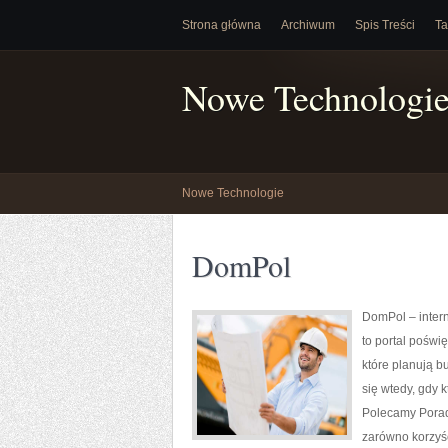
Strona główna
Archiwum
Spis Treści
Ta
Nowe Technologi
Nowe Technologie
DomPol
DomPol – inter
to portal poświ
które planują b
się wtedy, gdy
Polecamy Porad
zarówno korzyśc