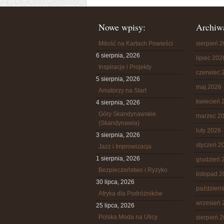
Nowe wpisy:
Archiw
Miłość na Kartach Powieści
sierpień 
6 sierpnia, 2026
lipiec 202
Inspiracje i Projekty
czerwiec 
5 sierpnia, 2026
maj 2026
Amatorzy na Start
kwiecień 
4 sierpnia, 2026
Góry Skandynawskie
marzec 2
(Skandynawia)
luty 2026
3 sierpnia, 2026
styczeń 2
Jazz i Improwizacja
1 sierpnia, 2026
grudzień 
Bezpieczeństwo i Ryzyko
listopad 
30 lipca, 2026
październ
Afryka dla Podróżników
wrzesień 
25 lipca, 2026
Polska Moda na Ulicy
sierpień 