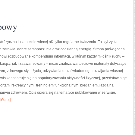
upowy
ć fizyczna to znacznie więcej niż tylko regularne ćwiczenia. To styl życia,
o zdrowie, dobre samopoczucie oraz codzienną energię. Strona poświęcona
tanowi rozbudowane kompendium informacji, w którym każdy miłośnik ruchu –
kujący, jak i zaawansowany – może znaleźć wartościowe materiały dotyczące
zeń, zdrowego stylu życia, odżywiania oraz świadomego rozwijania własnej
wis koncentruje się na popularyzowaniu aktywności fizycznej, przedstawiając
portami rekreacyjnymi, treningiem funkcjonalnym, bieganiem, jazdą na
ianym zdrowiem. Opis opiera się na tematyce publikowanej w serwisie.
More ]