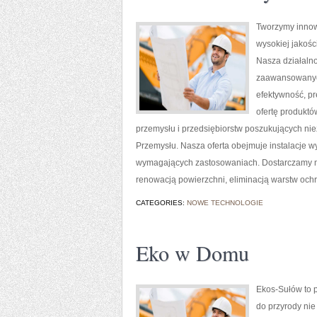
Tworzymy innow
wysokiej jakośc
Nasza działalno
zaawansowanych
efektywność, p
ofertę produktó
przemysłu i przedsiębiorstw poszukujących ni
Przemysłu. Nasza oferta obejmuje instalacje w
wymagających zastosowaniach. Dostarczamy m
renowacją powierzchni, eliminacją warstw och
CATEGORIES:
NOWE TECHNOLOGIE
Eko w Domu
Ekos-Sułów to p
do przyrody nie