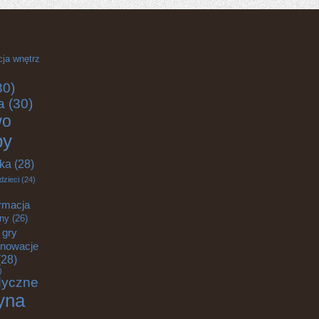
cja wnętrz
30)
a
(30)
wo
by
yka
(28)
dzieci
(24)
rmacja
zny
(26)
gry
nnowacje
28)
)
dyczne
yna