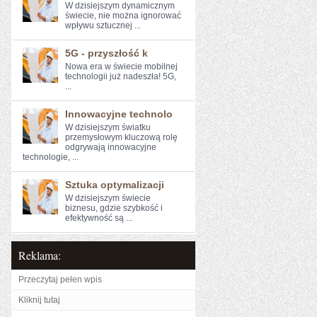
W dzisiejszym dynamicznym
świecie, ​nie można​ ignorować
wpływu sztucznej ...
5G - przyszłość k
Nowa era w świecie mobilnej
technologii już nadeszła! 5G,
...
Innowacyjne technolo
W dzisiejszym światku
przemysłowym kluczową rolę
odgrywają innowacyjne
technologie, ...
Sztuka optymalizacji
W‍ dzisiejszym świecie⁤
biznesu, ⁤gdzie szybkość i
efektywność są ...
Reklama:
Przeczytaj pełen wpis
Kliknij tutaj