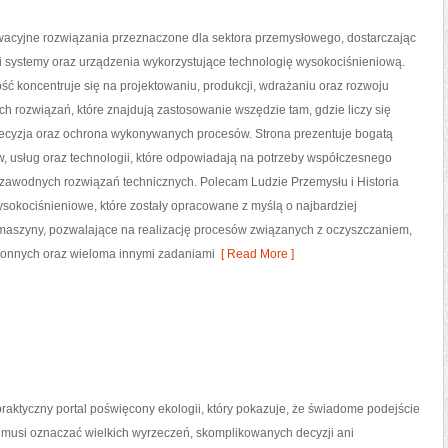
acyjne rozwiązania przeznaczone dla sektora przemysłowego, dostarczając
i systemy oraz urządzenia wykorzystujące technologię wysokociśnieniową.
ść koncentruje się na projektowaniu, produkcji, wdrażaniu oraz rozwoju
 rozwiązań, które znajdują zastosowanie wszędzie tam, gdzie liczy się
recyzja oraz ochrona wykonywanych procesów. Strona prezentuje bogatą
w, usług oraz technologii, które odpowiadają na potrzeby współczesnego
ezawodnych rozwiązań technicznych. Polecam Ludzie Przemysłu i Historia
ysokociśnieniowe, które zostały opracowane z myślą o najbardziej
aszyny, pozwalające na realizację procesów związanych z oczyszczaniem,
ronnych oraz wieloma innymi zadaniami
[ Read More ]
raktyczny portal poświęcony ekologii, który pokazuje, że świadome podejście
 musi oznaczać wielkich wyrzeczeń, skomplikowanych decyzji ani