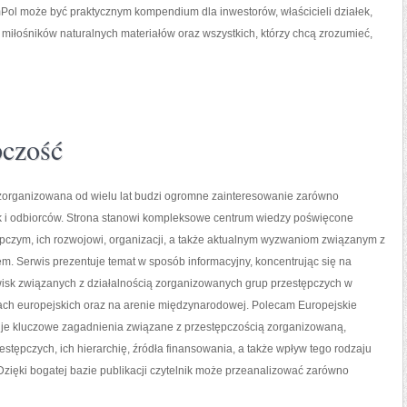
Pol może być praktycznym kompendium dla inwestorów, właścicieli działek,
miłośników naturalnych materiałów oraz wszystkich, którzy chcą zrozumieć,
pczość
zorganizowana od wielu lat budzi ogromne zainteresowanie zarówno
ak i odbiorców. Strona stanowi kompleksowe centrum wiedzy poświęcone
pczym, ich rozwojowi, organizacji, a także aktualnym wyzwaniom związanym z
. Serwis prezentuje temat w sposób informacyjny, koncentrując się na
isk związanych z działalnością zorganizowanych grup przestępczych w
ach europejskich oraz na arenie międzynarodowej. Polecam Europejskie
uje kluczowe zagadnienia związane z przestępczością zorganizowaną,
stępczych, ich hierarchię, źródła finansowania, a także wpływ tego rodzaju
Dzięki bogatej bazie publikacji czytelnik może przeanalizować zarówno