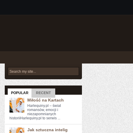
POPULAR
RECENT
Miłość na Kartach
Harlequiny.pl – świat
romansów, emocji i
niezapomnianych
historiiHarlequiny.pl to serwis ...
Jak sztuczna intelig