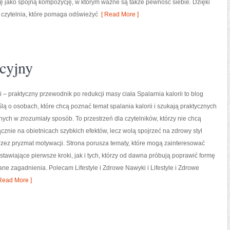
ę jako spójną kompozycję, w którym ważne są także pewność siebie. Dzięki
czytelnia, które pomaga odświeżyć
[ Read More ]
cyjny
i – praktyczny przewodnik po redukcji masy ciała Spalarnia kalorii to blog
lą o osobach, które chcą poznać temat spalania kalorii i szukają praktycznych
nych w zrozumiały sposób. To przestrzeń dla czytelników, którzy nie chcą
ącznie na obietnicach szybkich efektów, lecz wolą spojrzeć na zdrowy styl
przez pryzmat motywacji. Strona porusza tematy, które mogą zainteresować
tawiające pierwsze kroki, jak i tych, którzy od dawna próbują poprawić formę
ne zagadnienia. Polecam Lifestyle i Zdrowe Nawyki i Lifestyle i Zdrowe
Read More ]