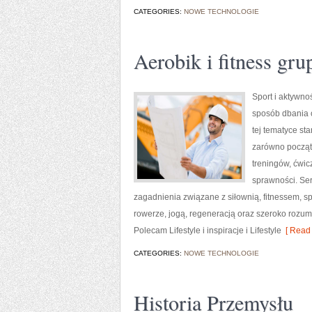
CATEGORIES:
NOWE TECHNOLOGIE
Aerobik i fitness gr
Sport i aktywnoś
sposób dbania 
tej tematyce s
zarówno począt
treningów, ćwic
sprawności. Ser
zagadnienia związane z siłownią, fitnessem, s
rowerze, jogą, regeneracją oraz szeroko rozum
Polecam Lifestyle i inspiracje i Lifestyle
[ Read 
CATEGORIES:
NOWE TECHNOLOGIE
Historia Przemysłu