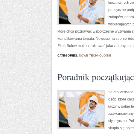
kosztownych zmi
praktyczne pod
zakupów, podróż
wspierających b
które chcą poznawać współczesne wyzwania śr
komplikowania tematu. Nowości na stronie Eduka
Ekos-Sułów można traktować jako zielony prz
CATEGORIES:
NOWE TECHNOLOGIE
Poradnik początkujące
Studio Veriss t
osób, które chc
łączy w sobie t
zaawansowanych
stylistyczne. Po
skupia się prze