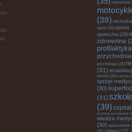
(35)
mieszkanie
5
motocykl
2025
(38)
odchudza
opieka
ogród
(26)
2025
o
społeczna
(28)
025
zdrowotna
(
profilaktyka
przychodnia
re
psychologia
(26)
(31)
rehabilitac
remont
(26)
rodzina
(2
sprzęt medyc
superfo
(30)
szkoł
(31)
(39)
szpital
wczesne wychowanie
(2
wiedza medy
(30)
wyposażenie 
zabawa
(27)
(26)