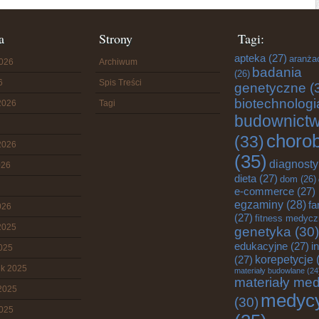
a
Strony
Tagi:
apteka
(27)
aranża
2026
Archiwum
badania
(26)
6
Spis Treści
genetyczne
(
biotechnologi
2026
Tagi
budownict
choro
(33)
2026
(35)
diagnost
026
dieta
(27)
dom
(26)
e-commerce
(27)
egzaminy
(28)
fa
026
(27)
fitness medyc
2025
genetyka
(30)
edukacyjne
(27)
i
2025
korepetycje
(
(27)
ik 2025
materiały budowlane
(24
materiały me
2025
medyc
(30)
2025